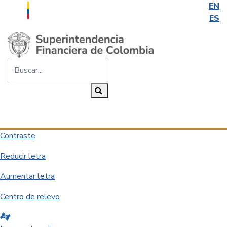
EN
ES
Saltar al contenido principal
Buscar...
Buscar
Desplegar navegación
Contraste
Reducir letra
Aumentar letra
Centro de relevo