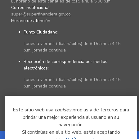
El horario de este canal es de 8:15 a.m. a 5:00 p.m.
Correo institucional:
super@superfinanciera.gov.co
Horario de atención
Punto Ciudadano
:
Lunes a viernes (días hábiles) de 8:15 a.m. a 4:15
p.m. jornada continua
Recepción de correspondencia por medios
electrónicos:
Lunes a viernes (días hábiles) de 8:15 a.m. a 4:45
p.m. jornada continua
Políticas
Mapa del sitio
Este sitio web usa
cookies
propias y de terceros para
brindar una mejor experiencia al usuario en su
navegación.
Si continúas en el sitio web, estás aceptando