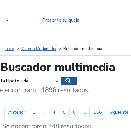
Presente su queja
Inicio
Galería Multimedia
Buscador multimedia
Buscador multimedia
labras...
Mostrar opciones de búsqueda
Buscar
e encontraron 1896 resultados.
página anterior
p
Anterior
1
...
4
5
6
...
158
Siguiente
Se encontraron 248 resultados