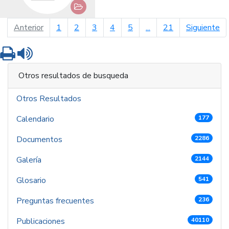
página anterior
pá
Anterior
1
2
3
4
5
...
21
Siguiente
Imprimir
Leer contenido
Otros resultados de busqueda
Otros Resultados
Calendario
177
Documentos
2286
Galería
2144
Glosario
541
Preguntas frecuentes
236
Publicaciones
40110