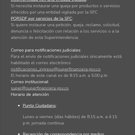
Si necesita instaurar una queja por productos o servicios
ofrecidos por una entidad vigilada por la SFC.
PQRSDF por servicios de la SFC
:
Si quiere instaurar una petición, queja, reclamo, solicitud,
denuncia o felicitación con relación a los servicios o a la
atención de esta Superintendencia.
Correo para notificaciones judiciales:
Para el envío de notificaciones judiciales únicamente está
habilitado el correo electrónico
notificaciones_ingreso@superfinanciera.gov.co
El horario de este canal es de 8:15 a.m. a 5:00 p.m.
Correo institucional:
super@superfinanciera.gov.co
Horario de atención
Punto Ciudadano
:
Lunes a viernes (días hábiles) de 8:15 a.m. a 4:15
p.m. jornada continua
Recepción de correspondencia por medios