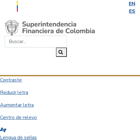
EN
ES
Saltar al contenido principal
Buscar...
Buscar
Desplegar navegación
Contraste
Reducir letra
Aumentar letra
Centro de relevo
Lengua de señas