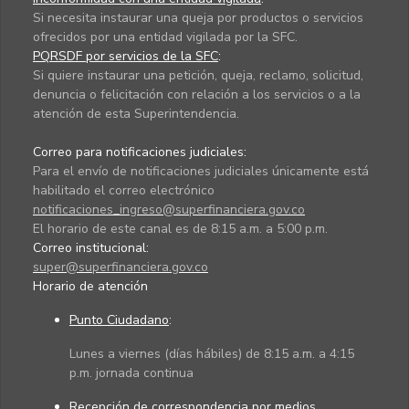
Si necesita instaurar una queja por productos o servicios
ofrecidos por una entidad vigilada por la SFC.
PQRSDF por servicios de la SFC
:
Si quiere instaurar una petición, queja, reclamo, solicitud,
denuncia o felicitación con relación a los servicios o a la
atención de esta Superintendencia.
Correo para notificaciones judiciales:
Para el envío de notificaciones judiciales únicamente está
habilitado el correo electrónico
notificaciones_ingreso@superfinanciera.gov.co
El horario de este canal es de 8:15 a.m. a 5:00 p.m.
Correo institucional:
super@superfinanciera.gov.co
Horario de atención
Punto Ciudadano
:
Lunes a viernes (días hábiles) de 8:15 a.m. a 4:15
p.m. jornada continua
Recepción de correspondencia por medios