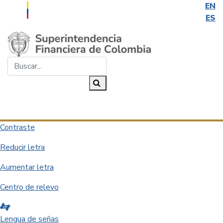
EN
ES
Saltar al contenido principal
Buscar...
Buscar
Desplegar navegación
Contraste
Reducir letra
Aumentar letra
Centro de relevo
Lengua de señas