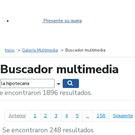
Presente su queja
Inicio
Galería Multimedia
Buscador multimedia
Buscador multimedia
labras...
Mostrar opciones de búsqueda
Buscar
e encontraron 1896 resultados.
página anterior
p
Anterior
1
2
3
4
5
...
158
Siguiente
Se encontraron 248 resultados