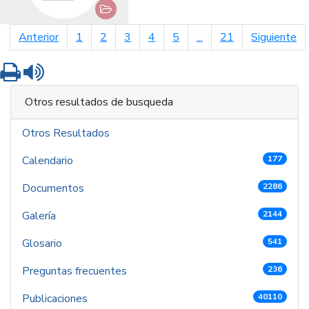
página anterior
pá
Anterior
1
2
3
4
5
...
21
Siguiente
Imprimir
Leer contenido
Otros resultados de busqueda
Otros Resultados
Calendario
177
Documentos
2286
Galería
2144
Glosario
541
Preguntas frecuentes
236
Publicaciones
40110