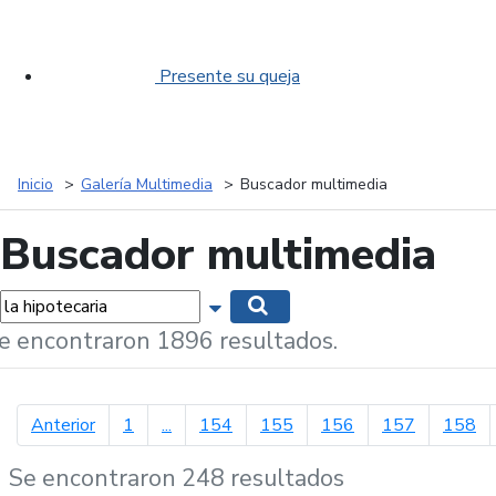
Presente su queja
Inicio
Galería Multimedia
Buscador multimedia
Buscador multimedia
labras...
Mostrar opciones de búsqueda
Buscar
e encontraron 1896 resultados.
página anterior
Anterior
1
...
154
155
156
157
158
Se encontraron 248 resultados