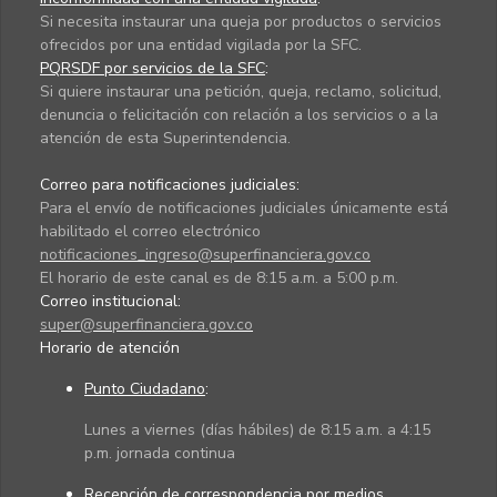
Si necesita instaurar una queja por productos o servicios
ofrecidos por una entidad vigilada por la SFC.
PQRSDF por servicios de la SFC
:
Si quiere instaurar una petición, queja, reclamo, solicitud,
denuncia o felicitación con relación a los servicios o a la
atención de esta Superintendencia.
Correo para notificaciones judiciales:
Para el envío de notificaciones judiciales únicamente está
habilitado el correo electrónico
notificaciones_ingreso@superfinanciera.gov.co
El horario de este canal es de 8:15 a.m. a 5:00 p.m.
Correo institucional:
super@superfinanciera.gov.co
Horario de atención
Punto Ciudadano
:
Lunes a viernes (días hábiles) de 8:15 a.m. a 4:15
p.m. jornada continua
Recepción de correspondencia por medios