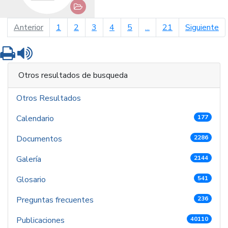
página anterior
pá
Anterior
1
2
3
4
5
...
21
Siguiente
Imprimir
Leer contenido
Otros resultados de busqueda
Otros Resultados
Calendario
177
Documentos
2286
Galería
2144
Glosario
541
Preguntas frecuentes
236
Publicaciones
40110