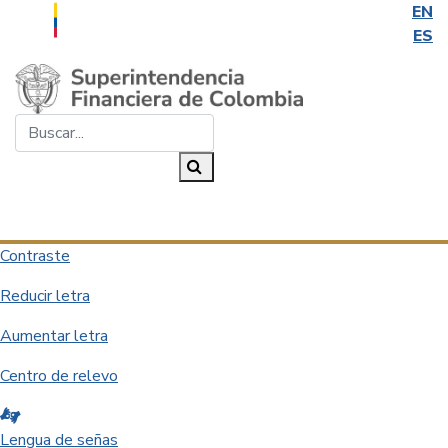
EN
ES
Saltar al contenido principal
Buscar...
Buscar
Desplegar navegación
Contraste
Reducir letra
Aumentar letra
Centro de relevo
Lengua de señas