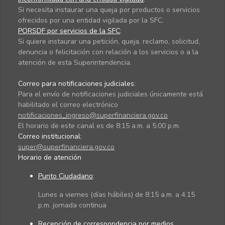
Si necesita instaurar una queja por productos o servicios
ofrecidos por una entidad vigilada por la SFC.
PQRSDF por servicios de la SFC
:
Si quiere instaurar una petición, queja, reclamo, solicitud,
denuncia o felicitación con relación a los servicios o a la
atención de esta Superintendencia.
Correo para notificaciones judiciales:
Para el envío de notificaciones judiciales únicamente está
habilitado el correo electrónico
notificaciones_ingreso@superfinanciera.gov.co
El horario de este canal es de 8:15 a.m. a 5:00 p.m.
Correo institucional:
super@superfinanciera.gov.co
Horario de atención
Punto Ciudadano
:
Lunes a viernes (días hábiles) de 8:15 a.m. a 4:15
p.m. jornada continua
Recepción de correspondencia por medios