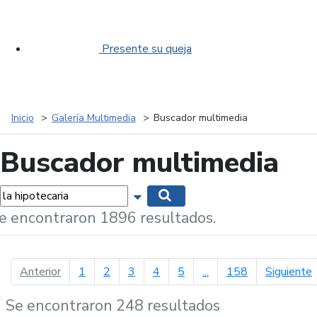
Presente su queja
Inicio
Galería Multimedia
Buscador multimedia
Buscador multimedia
labras...
Mostrar opciones de búsqueda
Buscar
e encontraron 1896 resultados.
página anterior
p
Anterior
1
2
3
4
5
...
158
Siguiente
Se encontraron 248 resultados