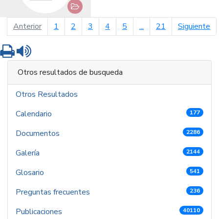
página anterior
pá
Anterior
1
2
3
4
5
...
21
Siguiente
Imprimir
Leer contenido
Otros resultados de busqueda
Otros Resultados
Calendario
177
Documentos
2286
Galería
2144
Glosario
541
Preguntas frecuentes
236
Publicaciones
40110