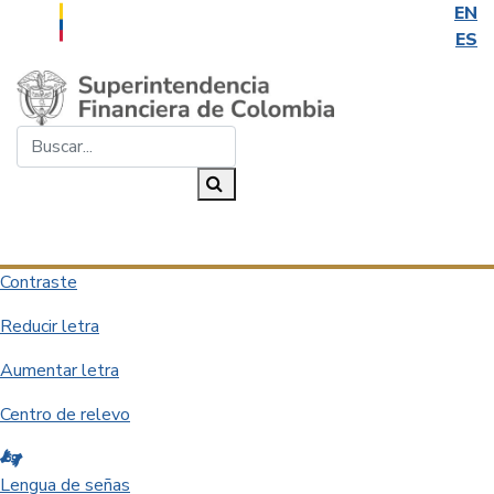
EN
ES
Saltar al contenido principal
Buscar...
Buscar
Desplegar navegación
Contraste
Reducir letra
Aumentar letra
Centro de relevo
Lengua de señas