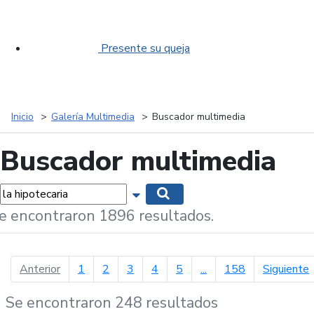
Presente su queja
Inicio
Galería Multimedia
Buscador multimedia
Buscador multimedia
labras...
Mostrar opciones de búsqueda
Buscar
e encontraron 1896 resultados.
página anterior
p
Anterior
1
2
3
4
5
...
158
Siguiente
Se encontraron 248 resultados