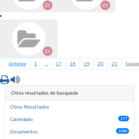
página anterior
Anterior
1
...
17
18
19
20
21
Siguie
Imprimir
Leer contenido
Otros resultados de busqueda
Otros Resultados
Calendario
177
Documentos
2286