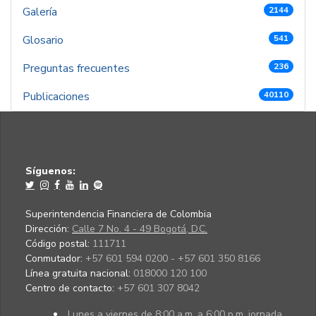
Galería
2144
Glosario
541
Preguntas frecuentes
236
Publicaciones
40110
Síguenos:
Superintendencia Financiera de Colombia
Dirección:
Calle 7 No. 4 - 49 Bogotá, D.C.
Código postal:
111711
Conmutador:
+57 601 594 0200 - +57 601 350 8166
Línea gratuita nacional:
018000 120 100
Centro de contacto:
+57 601 307 8042
Lunes a viernes de 8:00 a.m. a 6:00 p.m. jornada