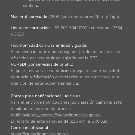
continua.
Numeral abreviado:
#903 (solo operadores Claro y Tigo)
Línea anticorrupción:
+57 601 594 0200 extensiones 2334
y 3623
Inconformidad con una entidad vigilada
:
Si necesita instaurar una queja por productos o servicios
ofrecidos por una entidad vigilada por la SFC.
PQRSDF por servicios de la SFC
:
Si quiere instaurar una petición, queja, reclamo, solicitud,
denuncia o felicitación con relación a los servicios o a la
atención de esta Superintendencia.
Correo para notificaciones judiciales:
Para el envío de notificaciones judiciales únicamente está
habilitado el correo electrónico
notificaciones_ingreso@superfinanciera.gov.co
El horario de este canal es de 8:15 a.m. a 5:00 p.m.
Correo institucional:
super@superfinanciera.gov.co