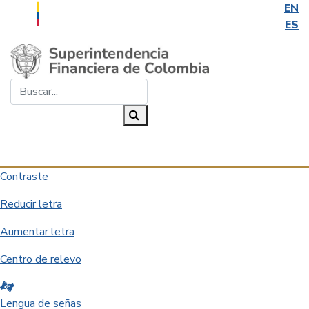
EN
ES
Saltar al contenido principal
Buscar...
Buscar
Desplegar navegación
Contraste
Reducir letra
Aumentar letra
Centro de relevo
Lengua de señas