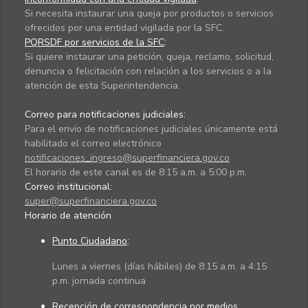
Si necesita instaurar una queja por productos o servicios
ofrecidos por una entidad vigilada por la SFC.
PQRSDF por servicios de la SFC
:
Si quiere instaurar una petición, queja, reclamo, solicitud,
denuncia o felicitación con relación a los servicios o a la
atención de esta Superintendencia.
Correo para notificaciones judiciales:
Para el envío de notificaciones judiciales únicamente está
habilitado el correo electrónico
notificaciones_ingreso@superfinanciera.gov.co
El horario de este canal es de 8:15 a.m. a 5:00 p.m.
Correo institucional:
super@superfinanciera.gov.co
Horario de atención
Punto Ciudadano
:
Lunes a viernes (días hábiles) de 8:15 a.m. a 4:15
p.m. jornada continua
Recepción de correspondencia por medios