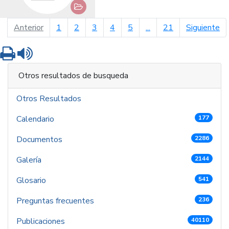
página anterior
pá
Anterior
1
2
3
4
5
...
21
Siguiente
Imprimir
Leer contenido
Otros resultados de busqueda
Otros Resultados
Calendario
177
Documentos
2286
Galería
2144
Glosario
541
Preguntas frecuentes
236
Publicaciones
40110