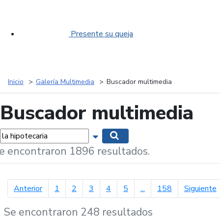
Presente su queja
Inicio
Galería Multimedia
Buscador multimedia
Buscador multimedia
labras...
Mostrar opciones de búsqueda
Buscar
e encontraron 1896 resultados.
página anterior
p
Anterior
1
2
3
4
5
...
158
Siguiente
Se encontraron 248 resultados