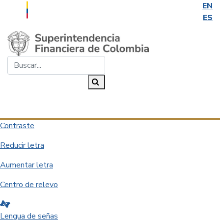
EN
ES
Saltar al contenido principal
Buscar...
Buscar
Desplegar navegación
Contraste
Reducir letra
Aumentar letra
Centro de relevo
Lengua de señas