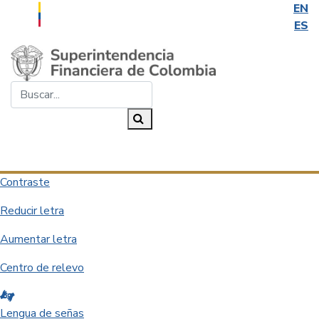
EN
ES
Saltar al contenido principal
Buscar...
Buscar
Desplegar navegación
Contraste
Reducir letra
Aumentar letra
Centro de relevo
Lengua de señas