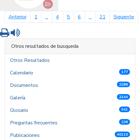
página anterior
pá
Anterior
1
...
4
5
6
...
21
Siguiente
Imprimir
Leer contenido
Otros resultados de busqueda
Otros Resultados
Calendario
177
Documentos
2286
Galería
2144
Glosario
541
Preguntas frecuentes
236
Publicaciones
40110