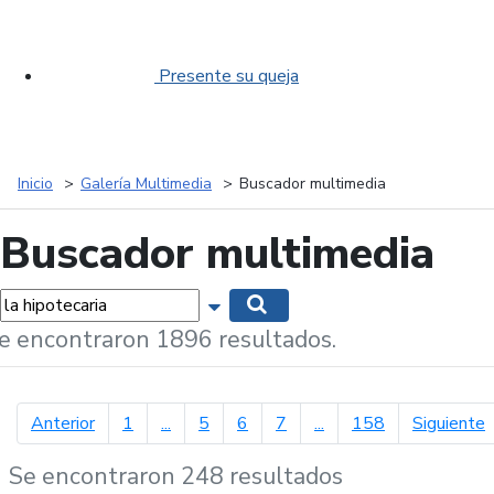
Presente su queja
Inicio
Galería Multimedia
Buscador multimedia
Buscador multimedia
labras...
Mostrar opciones de búsqueda
Buscar
e encontraron 1896 resultados.
página anterior
p
Anterior
1
...
5
6
7
...
158
Siguiente
Se encontraron 248 resultados