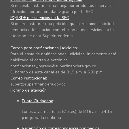
Si necesita instaurar una queja por productos o servicios
ofrecidos por una entidad vigilada por la SFC.
PQRSDF por servicios de la SFC
:
Si quiere instaurar una petición, queja, reclamo, solicitud,
denuncia o felicitación con relación a los servicios o a la
atención de esta Superintendencia.
Correo para notificaciones judiciales:
Para el envío de notificaciones judiciales únicamente está
habilitado el correo electrónico
notificaciones_ingreso@superfinanciera.gov.co
El horario de este canal es de 8:15 a.m. a 5:00 p.m.
Correo institucional:
super@superfinanciera.gov.co
Horario de atención
Punto Ciudadano
:
Lunes a viernes (días hábiles) de 8:15 a.m. a 4:15
p.m. jornada continua
Recepción de correspondencia por medios