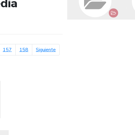
dia
de búsqueda
página siguiente
157
158
Siguiente