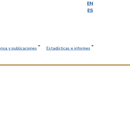
EN
ES
ensa y publicaciones
Estadísticas e informes