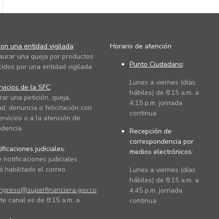
on una entidad vigilada
:
Horario de atención
taurar una queja por productos
Punto Ciudadano
:
cidos por una entidad vigilada
Lunes a viernes (días
vicios de la SFC
:
hábiles) de 8:15 a.m. a
rar una petición, queja,
4:15 p.m. jornada
ud, denuncia o felicitación con
continua
ervicios o a la atención de
dencia.
Recepción de
correspondencia por
ficaciones judiciales:
medios electrónicos:
 notificaciones judiciales
 habilitado el correo
Lunes a viernes (días
hábiles) de 8:15 a.m. a
ingreso@superfinanciera.gov.co
4:45 p.m. jornada
te canal es de 8:15 a.m. a
continua