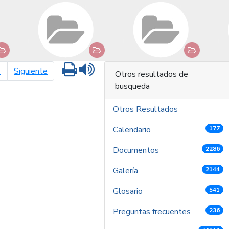
Imprimir
Leer contenido
página siguiente
1
Siguiente
Otros resultados de
busqueda
Otros Resultados
Calendario
177
Documentos
2286
Galería
2144
Glosario
541
Preguntas frecuentes
236