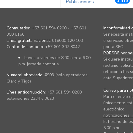
Publicaciones
40110
Conmutador:
+57 601 594 0200 - +57 601
Inconformidad c
350 8166
Si necesita ins
Línea gratuita nacional:
018000 120 100
o servicios ofre
Centro de contacto:
+57 601 307 8042
por la SFC.
PQRSDF por ser
Lunes a viernes de 8:00 a.m. a 6:00
Si quiere instau
p.m. jornada continua.
reclamo, solicit
relación a los s
Numeral abreviado:
#903 (solo operadores
esta Superinten
Claro y Tigo)
Correo para noti
Línea anticorrupción:
+57 601 594 0200
Para el envío de
extensiones 2334 y 3623
únicamente está
electrónico
notificaciones_
El horario de es
5:00 p.m.