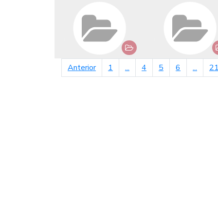
página anterior
Anterior
1
...
4
5
6
...
2