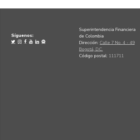
Superintendencia Financiera
Síguenos:
de Colombia
Dirección:
Calle 7 No. 4 - 49
Bogotá, D.C.
Código postal:
111711