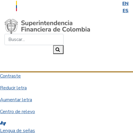
EN
ES
Saltar al contenido principal
Buscar...
Buscar
Desplegar navegación
Contraste
Reducir letra
Aumentar letra
Centro de relevo
Lengua de señas