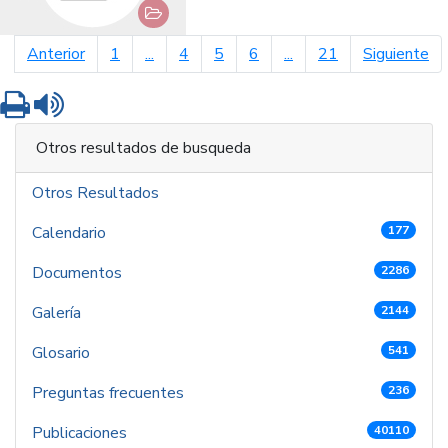
página anterior
pá
Anterior
1
...
4
5
6
...
21
Siguiente
Imprimir
Leer contenido
Otros resultados de busqueda
Otros Resultados
Calendario
177
Documentos
2286
Galería
2144
Glosario
541
Preguntas frecuentes
236
Publicaciones
40110