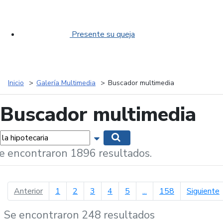
Presente su queja
Inicio
Galería Multimedia
Buscador multimedia
Buscador multimedia
labras...
Mostrar opciones de búsqueda
Buscar
e encontraron 1896 resultados.
página anterior
p
Anterior
1
2
3
4
5
...
158
Siguiente
Se encontraron 248 resultados