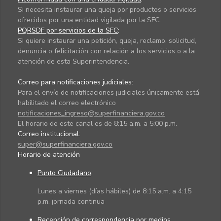
Si necesita instaurar una queja por productos o servicios
ofrecidos por una entidad vigilada por la SFC.
PQRSDF por servicios de la SFC
:
Si quiere instaurar una petición, queja, reclamo, solicitud,
denuncia o felicitación con relación a los servicios o a la
atención de esta Superintendencia.
Correo para notificaciones judiciales:
Para el envío de notificaciones judiciales únicamente está
habilitado el correo electrónico
notificaciones_ingreso@superfinanciera.gov.co
El horario de este canal es de 8:15 a.m. a 5:00 p.m.
Correo institucional:
super@superfinanciera.gov.co
Horario de atención
Punto Ciudadano
:
Lunes a viernes (días hábiles) de 8:15 a.m. a 4:15
p.m. jornada continua
Recepción de correspondencia por medios