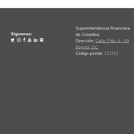
Superintendencia Financiera
Síguenos:
de Colombia
Dirección:
Calle 7 No. 4 - 49
Bogotá, D.C.
Código postal:
111711