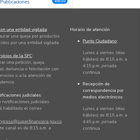
Publicaciones
40110
on una entidad vigilada
:
Horario de atención
taurar una queja por productos
Punto Ciudadano
:
cidos por una entidad vigilada
Lunes a viernes (días
vicios de la SFC
:
hábiles) de 8:15 a.m. a
rar una petición, queja,
4:15 p.m. jornada
ud, denuncia o felicitación con
continua
ervicios o a la atención de
dencia.
Recepción de
correspondencia por
ficaciones judiciales:
medios electrónicos:
 notificaciones judiciales
 habilitado el correo
Lunes a viernes (días
hábiles) de 8:15 a.m. a
ingreso@superfinanciera.gov.co
4:45 p.m. jornada
te canal es de 8:15 a.m. a
continua