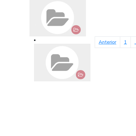
página an
Anterior
1
.