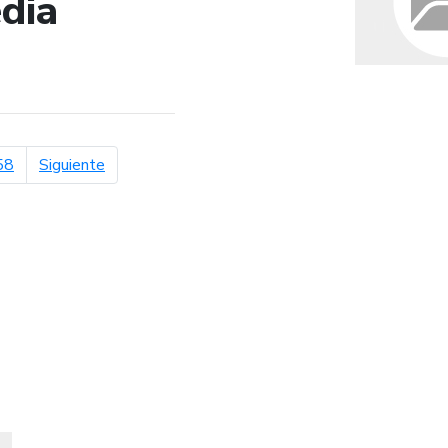
dia
de búsqueda
página siguiente
58
Siguiente