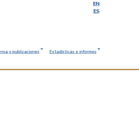
EN
ES
ensa y publicaciones
Estadísticas e informes