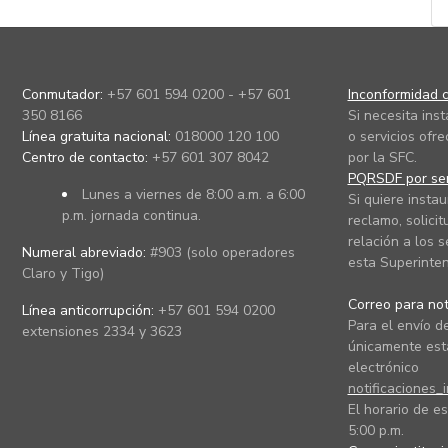
Conmutador:
+57 601 594 0200 - +57 601
Inconformidad c
350 8166
Si necesita ins
Línea gratuita nacional:
018000 120 100
o servicios ofre
Centro de contacto:
+57 601 307 8042
por la SFC.
PQRSDF por ser
Lunes a viernes de 8:00 a.m. a 6:00
Si quiere instau
p.m. jornada continua.
reclamo, solicit
relación a los s
Numeral abreviado:
#903 (solo operadores
esta Superinten
Claro y Tigo)
Correo para noti
Línea anticorrupción:
+57 601 594 0200
Para el envío de
extensiones 2334 y 3623
únicamente está
electrónico
notificaciones_
El horario de es
5:00 p.m.