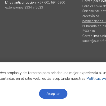
Correo para noti
Línea anticorrupción:
+57 601 594 0200
Para el envío de
extensiones 2334 y 3623
únicamente está
electrónico
notificaciones_
El horario de es
5:00 p.m.
Correo instituc
super@superfin
kies
propias y de terceros para brindar una mejor experiencia al u
 continúas en el sitio web, estás aceptando nuestras
Políticas w
Aceptar