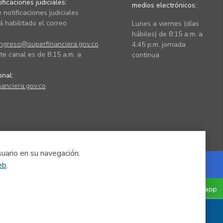
ficaciones judiciales:
medios electrónicos:
 notificaciones judiciales
 habilitado el correo
Lunes a viernes (días
hábiles) de 8:15 a.m. a
ingreso@superfinanciera.gov.co
4:45 p.m. jornada
te canal es de 8:15 a.m. a
continua
ional:
anciera.gov.co
suario en su navegación.
eb
.
Powered by Nexura