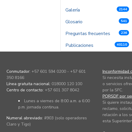
Galería
2144
Glosario
541
Preguntas frecuentes
236
Publicaciones
40110
Conmutador:
+57 601 594 0200 - +57 601
Inconformidad c
350 8166
Si necesita ins
Línea gratuita nacional:
018000 120 100
o servicios ofre
Centro de contacto:
+57 601 307 8042
por la SFC.
PQRSDF por ser
Lunes a viernes de 8:00 a.m. a 6:00
Si quiere instau
p.m. jornada continua.
reclamo, solicit
relación a los s
Numeral abreviado:
#903 (solo operadores
esta Superinten
Claro y Tigo)