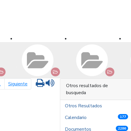
Imprimir
Leer contenido
página siguiente
1
Siguiente
Otros resultados de
busqueda
Otros Resultados
Calendario
177
Documentos
2286