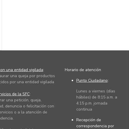
on una entidad vigilada
:
Horario de atención
taurar una queja por productos
Punto Ciudadano
:
cidos por una entidad vigilada
Lunes a viernes (días
vicios de la SFC
:
hábiles) de 8:15 a.m. a
rar una petición, queja,
4:15 p.m. jornada
ud, denuncia o felicitación con
continua
ervicios o a la atención de
dencia.
Recepción de
correspondencia por