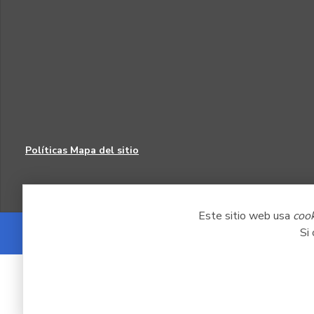
Políticas
Mapa del sitio
Este sitio web usa
coo
Si