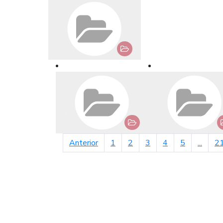
página anterior
Anterior
1
2
3
4
5
...
2