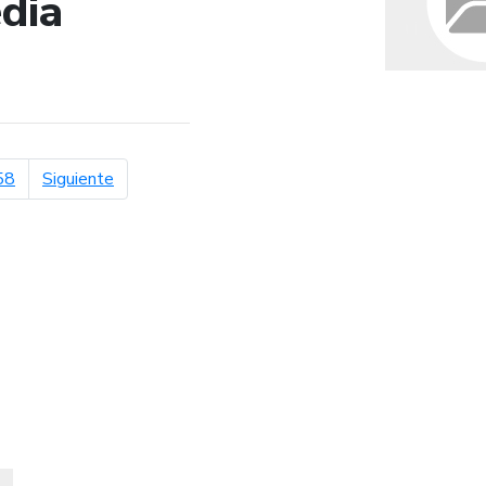
dia
de búsqueda
página siguiente
58
Siguiente