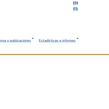
EN
ES
ensa y publicaciones
Estadísticas e informes