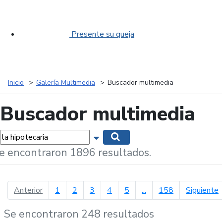
Presente su queja
Inicio
Galería Multimedia
Buscador multimedia
Buscador multimedia
labras...
Mostrar opciones de búsqueda
Buscar
e encontraron 1896 resultados.
página anterior
p
Anterior
1
2
3
4
5
...
158
Siguiente
Se encontraron 248 resultados