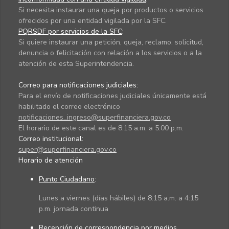
Si necesita instaurar una queja por productos o servicios
ofrecidos por una entidad vigilada por la SFC.
PQRSDF por servicios de la SFC
:
Si quiere instaurar una petición, queja, reclamo, solicitud,
denuncia o felicitación con relación a los servicios o a la
atención de esta Superintendencia.
Correo para notificaciones judiciales:
Para el envío de notificaciones judiciales únicamente está
habilitado el correo electrónico
notificaciones_ingreso@superfinanciera.gov.co
El horario de este canal es de 8:15 a.m. a 5:00 p.m.
Correo institucional:
super@superfinanciera.gov.co
Horario de atención
Punto Ciudadano
:
Lunes a viernes (días hábiles) de 8:15 a.m. a 4:15
p.m. jornada continua
Recepción de correspondencia por medios