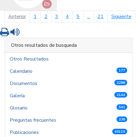
página anterior
pá
Anterior
1
2
3
4
5
...
21
Siguiente
Imprimir
Leer contenido
Otros resultados de busqueda
Otros Resultados
Calendario
177
Documentos
2286
Galería
2144
Glosario
541
Preguntas frecuentes
236
Publicaciones
40110