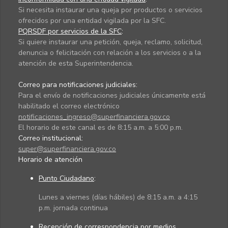
Si necesita instaurar una queja por productos o servicios
ofrecidos por una entidad vigilada por la SFC.
PQRSDF por servicios de la SFC
:
Si quiere instaurar una petición, queja, reclamo, solicitud,
denuncia o felicitación con relación a los servicios o a la
atención de esta Superintendencia.
Correo para notificaciones judiciales:
Para el envío de notificaciones judiciales únicamente está
habilitado el correo electrónico
notificaciones_ingreso@superfinanciera.gov.co
El horario de este canal es de 8:15 a.m. a 5:00 p.m.
Correo institucional:
super@superfinanciera.gov.co
Horario de atención
Punto Ciudadano
:
Lunes a viernes (días hábiles) de 8:15 a.m. a 4:15
p.m. jornada continua
Recepción de correspondencia por medios