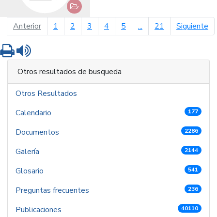
página anterior
pá
Anterior
1
2
3
4
5
...
21
Siguiente
Imprimir
Leer contenido
Otros resultados de busqueda
Otros Resultados
Calendario
177
Documentos
2286
Galería
2144
Glosario
541
Preguntas frecuentes
236
Publicaciones
40110