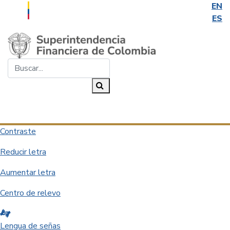
EN
ES
Saltar al contenido principal
Buscar...
Buscar
Desplegar navegación
Contraste
Reducir letra
Aumentar letra
Centro de relevo
Lengua de señas