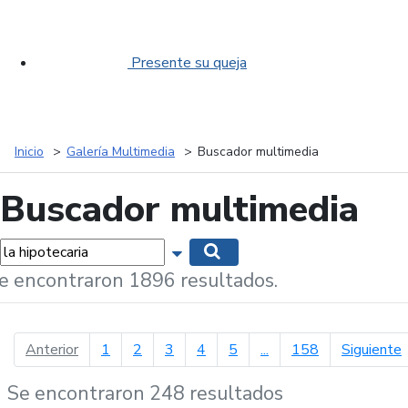
Presente su queja
Inicio
Galería Multimedia
Buscador multimedia
Buscador multimedia
labras...
Mostrar opciones de búsqueda
Buscar
e encontraron 1896 resultados.
página anterior
p
Anterior
1
2
3
4
5
...
158
Siguiente
Se encontraron 248 resultados