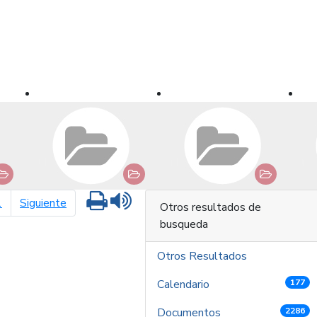
Imprimir
Leer contenido
página siguiente
1
Siguiente
Otros resultados de
busqueda
Otros Resultados
Calendario
177
Documentos
2286