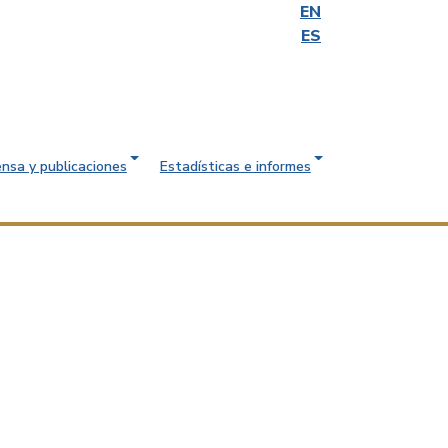
EN
ES
ensa y publicaciones
Estadísticas e informes