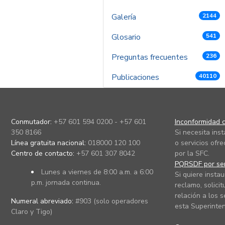
Galería
2144
Glosario
541
Preguntas frecuentes
236
Publicaciones
40110
Conmutador:
+57 601 594 0200 - +57 601
Inconformidad c
350 8166
Si necesita ins
Línea gratuita nacional:
018000 120 100
o servicios ofre
Centro de contacto:
+57 601 307 8042
por la SFC.
PQRSDF por ser
Lunes a viernes de 8:00 a.m. a 6:00
Si quiere instau
p.m. jornada continua.
reclamo, solicit
relación a los s
Numeral abreviado:
#903 (solo operadores
esta Superinten
Claro y Tigo)