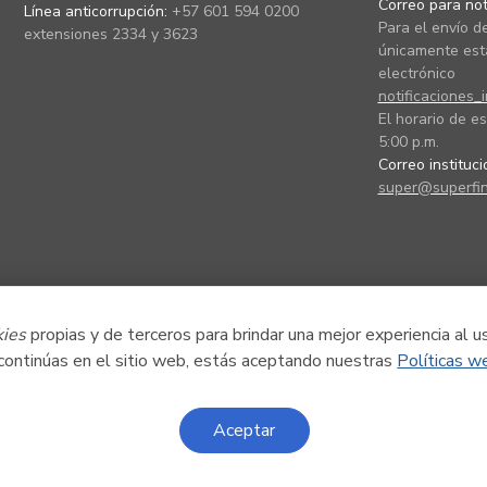
Correo para noti
Línea anticorrupción:
+57 601 594 0200
Para el envío de
extensiones 2334 y 3623
únicamente está
electrónico
notificaciones_
El horario de es
5:00 p.m.
Correo instituc
super@superfin
kies
propias y de terceros para brindar una mejor experiencia al u
 continúas en el sitio web, estás aceptando nuestras
Políticas w
Aceptar