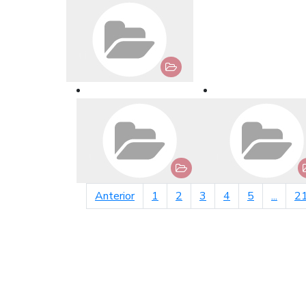
página anterior
Anterior
1
2
3
4
5
...
2