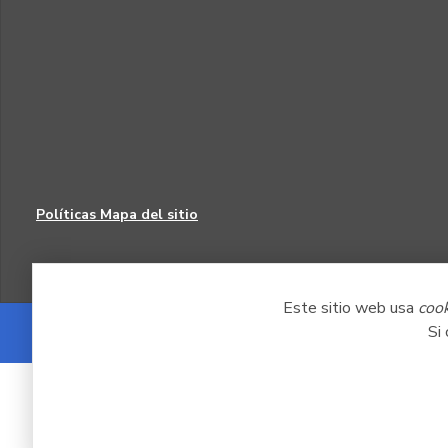
Políticas
Mapa del sitio
Este sitio web usa
coo
Si