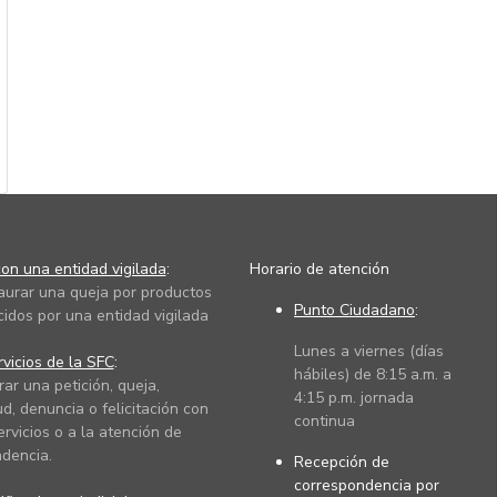
on una entidad vigilada
:
Horario de atención
taurar una queja por productos
Punto Ciudadano
:
cidos por una entidad vigilada
Lunes a viernes (días
vicios de la SFC
:
hábiles) de 8:15 a.m. a
rar una petición, queja,
4:15 p.m. jornada
ud, denuncia o felicitación con
continua
ervicios o a la atención de
dencia.
Recepción de
correspondencia por