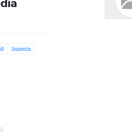
dia
de búsqueda
página siguiente
58
Siguiente