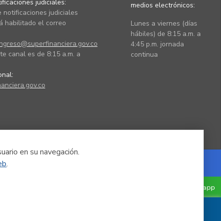
ficaciones judiciales:
medios electrónicos:
 notificaciones judiciales
 habilitado el correo
Lunes a viernes (días
hábiles) de 8:15 a.m. a
ingreso@superfinanciera.gov.co
4:45 p.m. jornada
te canal es de 8:15 a.m. a
continua
ional:
anciera.gov.co
suario en su navegación.
eb
.
Powered by Nexura