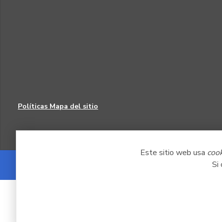
Políticas
Mapa del sitio
Este sitio web usa
coo
Si