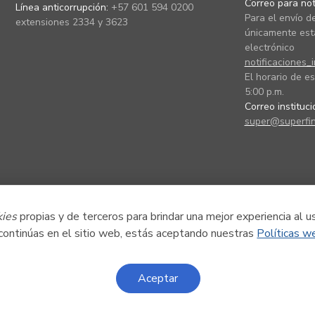
Correo para noti
Línea anticorrupción:
+57 601 594 0200
Para el envío de
extensiones 2334 y 3623
únicamente está
electrónico
notificaciones_
El horario de es
5:00 p.m.
Correo instituc
super@superfin
kies
propias y de terceros para brindar una mejor experiencia al u
 continúas en el sitio web, estás aceptando nuestras
Políticas w
Aceptar