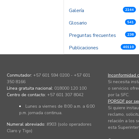
Galería
2144
Glosario
541
Preguntas frecuentes
236
Publicaciones
40110
Conmutador:
+57 601 594 0200 - +57 601
Inconformidad c
350 8166
Si necesita ins
Línea gratuita nacional:
018000 120 100
o servicios ofre
Centro de contacto:
+57 601 307 8042
por la SFC.
PQRSDF por ser
Lunes a viernes de 8:00 a.m. a 6:00
Si quiere instau
p.m. jornada continua.
reclamo, solicit
relación a los s
Numeral abreviado:
#903 (solo operadores
esta Superinten
Claro y Tigo)