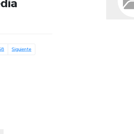
dia
de búsqueda
página siguiente
58
Siguiente