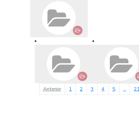
página anterior
Anterior
1
2
3
4
5
...
2