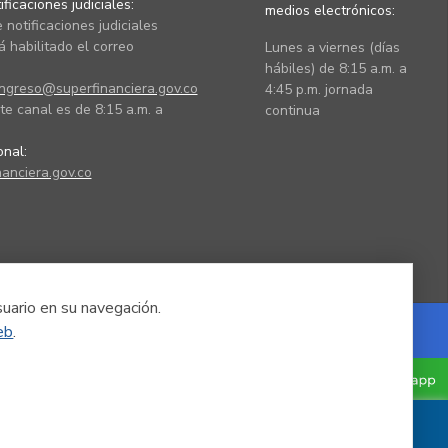
ficaciones judiciales:
medios electrónicos:
 notificaciones judiciales
 habilitado el correo
Lunes a viernes (días
hábiles) de 8:15 a.m. a
ingreso@superfinanciera.gov.co
4:45 p.m. jornada
te canal es de 8:15 a.m. a
continua
ional:
anciera.gov.co
suario en su navegación.
eb
.
Powered by Nexura