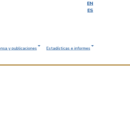
EN
ES
ensa y publicaciones
Estadísticas e informes