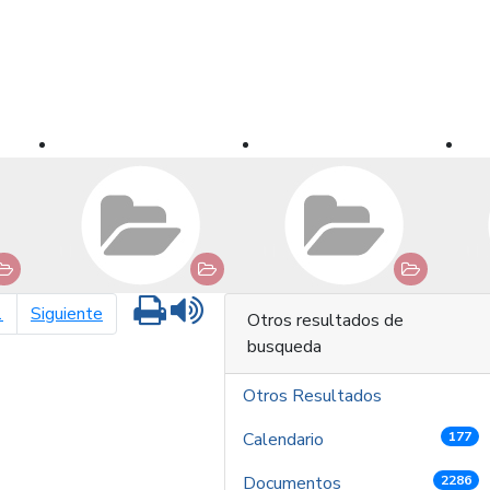
Imprimir
Leer contenido
página siguiente
1
Siguiente
Otros resultados de
busqueda
Otros Resultados
Calendario
177
Documentos
2286