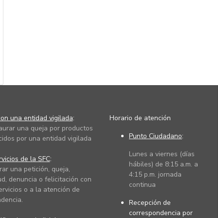
on una entidad vigilada
:
Horario de atención
taurar una queja por productos
Punto Ciudadano
:
cidos por una entidad vigilada
Lunes a viernes (días
vicios de la SFC
:
hábiles) de 8:15 a.m. a
rar una petición, queja,
4:15 p.m. jornada
ud, denuncia o felicitación con
continua
ervicios o a la atención de
dencia.
Recepción de
correspondencia por