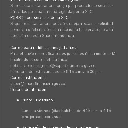
Si necesita instaurar una queja por productos o servicios
ofrecidos por una entidad vigilada por la SFC.
PQRSDF por servicios de la SFC
:
Si quiere instaurar una petición, queja, reclamo, solicitud,
denuncia o felicitación con relación a los servicios o a la
atención de esta Superintendencia.
Correo para notificaciones judiciales:
Para el envío de notificaciones judiciales únicamente está
habilitado el correo electrónico
notificaciones_ingreso@superfinanciera.gov.co
El horario de este canal es de 8:15 a.m. a 5:00 p.m.
Correo institucional:
super@superfinanciera.gov.co
Horario de atención
Punto Ciudadano
:
Lunes a viernes (días hábiles) de 8:15 a.m. a 4:15
p.m. jornada continua
Recepción de correspondencia por medios