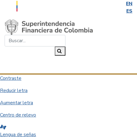
EN
ES
Saltar al contenido principal
Buscar...
Buscar
Desplegar navegación
Contraste
Reducir letra
Aumentar letra
Centro de relevo
Lengua de señas