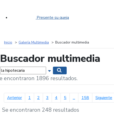
Presente su queja
Inicio
Galería Multimedia
Buscador multimedia
Buscador multimedia
labras...
Mostrar opciones de búsqueda
Buscar
e encontraron 1896 resultados.
página anterior
p
Anterior
1
2
3
4
5
...
158
Siguiente
Se encontraron 248 resultados