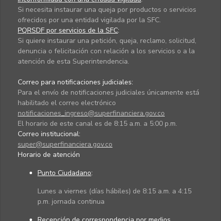
Si necesita instaurar una queja por productos o servicios
ofrecidos por una entidad vigilada por la SFC.
PQRSDF por servicios de la SFC
:
Si quiere instaurar una petición, queja, reclamo, solicitud,
denuncia o felicitación con relación a los servicios o a la
atención de esta Superintendencia.
Correo para notificaciones judiciales:
Para el envío de notificaciones judiciales únicamente está
habilitado el correo electrónico
notificaciones_ingreso@superfinanciera.gov.co
El horario de este canal es de 8:15 a.m. a 5:00 p.m.
Correo institucional:
super@superfinanciera.gov.co
Horario de atención
Punto Ciudadano
:
Lunes a viernes (días hábiles) de 8:15 a.m. a 4:15
p.m. jornada continua
Recepción de correspondencia por medios