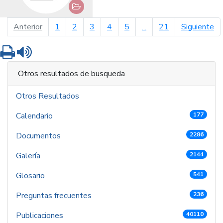
página anterior
pá
Anterior
1
2
3
4
5
...
21
Siguiente
Imprimir
Leer contenido
Otros resultados de busqueda
Otros Resultados
Calendario
177
Documentos
2286
Galería
2144
Glosario
541
Preguntas frecuentes
236
Publicaciones
40110