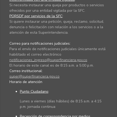
Si necesita instaurar una queja por productos o servicios
ofrecidos por una entidad vigilada por la SFC.
PQRSDF por servicios de la SFC
:
Si quiere instaurar una petición, queja, reclamo, solicitud,
denuncia o felicitación con relación a los servicios o a la
atención de esta Superintendencia.
Correo para notificaciones judiciales:
Para el envío de notificaciones judiciales únicamente está
habilitado el correo electrónico
notificaciones_ingreso@superfinanciera.gov.co
El horario de este canal es de 8:15 a.m. a 5:00 p.m.
Correo institucional:
super@superfinanciera.gov.co
Horario de atención
Punto Ciudadano
:
Lunes a viernes (días hábiles) de 8:15 a.m. a 4:15
p.m. jornada continua
Recepción de correspondencia por medios