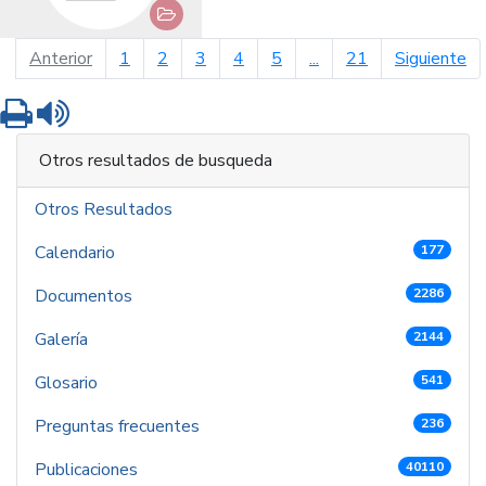
página anterior
pá
Anterior
1
2
3
4
5
...
21
Siguiente
Imprimir
Leer contenido
Otros resultados de busqueda
Otros Resultados
Calendario
177
Documentos
2286
Galería
2144
Glosario
541
Preguntas frecuentes
236
Publicaciones
40110