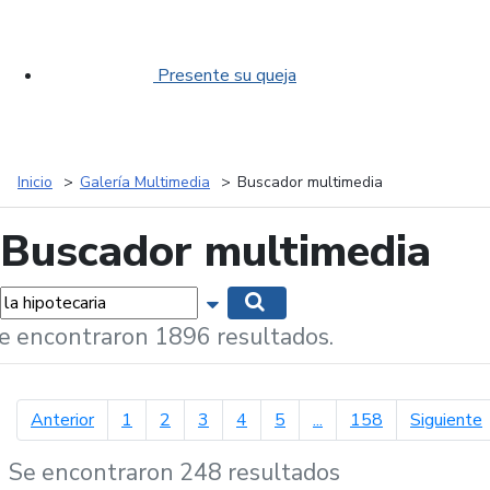
Presente su queja
Inicio
Galería Multimedia
Buscador multimedia
Buscador multimedia
labras...
Mostrar opciones de búsqueda
Buscar
e encontraron 1896 resultados.
página anterior
p
Anterior
1
2
3
4
5
...
158
Siguiente
Se encontraron 248 resultados