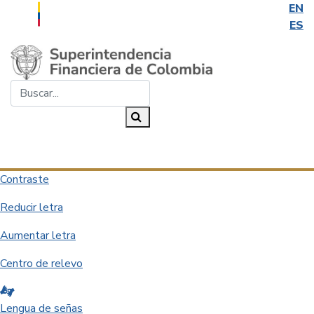
EN
ES
Saltar al contenido principal
Buscar...
Buscar
Desplegar navegación
Contraste
Reducir letra
Aumentar letra
Centro de relevo
Lengua de señas