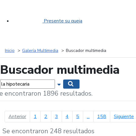
Presente su queja
Inicio
Galería Multimedia
Buscador multimedia
Buscador multimedia
labras...
Mostrar opciones de búsqueda
Buscar
e encontraron 1896 resultados.
página anterior
p
Anterior
1
2
3
4
5
...
158
Siguiente
Se encontraron 248 resultados