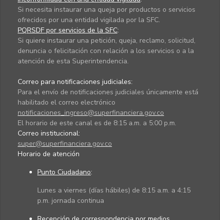
Si necesita instaurar una queja por productos o servicios
ofrecidos por una entidad vigilada por la SFC.
PQRSDF por servicios de la SFC
:
Si quiere instaurar una petición, queja, reclamo, solicitud,
denuncia o felicitación con relación a los servicios o a la
atención de esta Superintendencia.
Correo para notificaciones judiciales:
Para el envío de notificaciones judiciales únicamente está
habilitado el correo electrónico
notificaciones_ingreso@superfinanciera.gov.co
El horario de este canal es de 8:15 a.m. a 5:00 p.m.
Correo institucional:
super@superfinanciera.gov.co
Horario de atención
Punto Ciudadano
:
Lunes a viernes (días hábiles) de 8:15 a.m. a 4:15
p.m. jornada continua
Recepción de correspondencia por medios