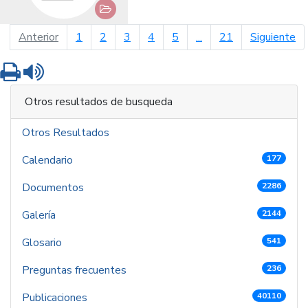
página anterior
pá
Anterior
1
2
3
4
5
...
21
Siguiente
Imprimir
Leer contenido
Otros resultados de busqueda
Otros Resultados
Calendario
177
Documentos
2286
Galería
2144
Glosario
541
Preguntas frecuentes
236
Publicaciones
40110