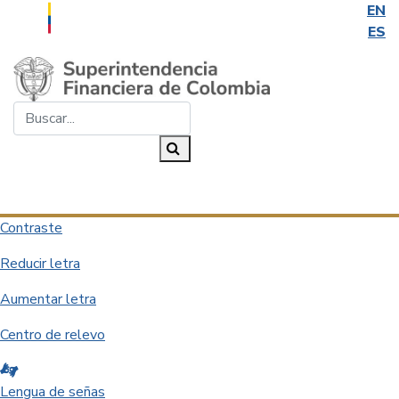
EN
ES
Saltar al contenido principal
Buscar...
Buscar
Desplegar navegación
Contraste
Reducir letra
Aumentar letra
Centro de relevo
Lengua de señas