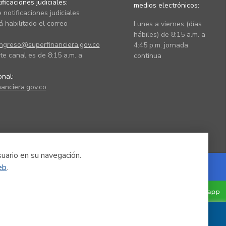
ficaciones judiciales:
medios electrónicos:
 notificaciones judiciales
 habilitado el correo
Lunes a viernes (días
hábiles) de 8:15 a.m. a
ingreso@superfinanciera.gov.co
4:45 p.m. jornada
te canal es de 8:15 a.m. a
continua
ional:
anciera.gov.co
suario en su navegación.
eb
.
Powered by Nexura