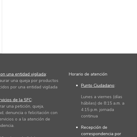
on una entidad vigilada
:
Horario de atención
taurar una queja por productos
Punto Ciudadano
:
cidos por una entidad vigilada
Lunes a viernes (días
vicios de la SFC
:
hábiles) de 8:15 a.m. a
rar una petición, queja,
4:15 p.m. jornada
ud, denuncia o felicitación con
continua
ervicios o a la atención de
dencia.
Recepción de
correspondencia por