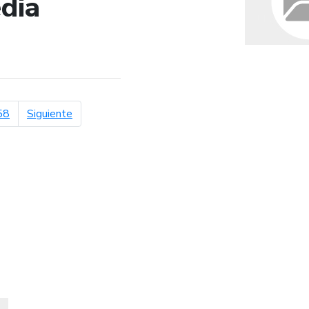
dia
de búsqueda
página siguiente
58
Siguiente