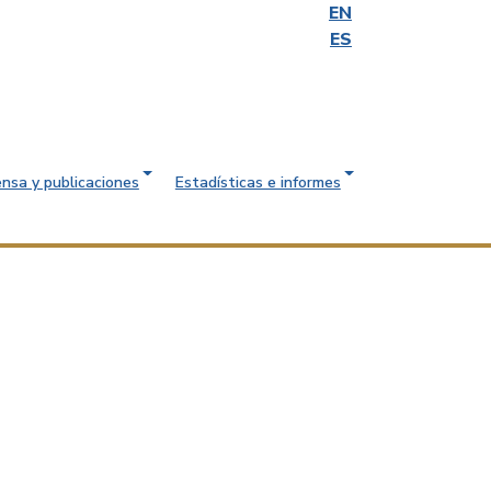
EN
ES
ensa y publicaciones
Estadísticas e informes