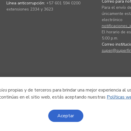
Correo para noti
Línea anticorrupción:
+57 601 594 0200
Para el envío de
extensiones 2334 y 3623
únicamente está
electrónico
notificaciones_
El horario de es
5:00 p.m.
Correo instituc
super@superfin
kies
propias y de terceros para brindar una mejor experiencia al u
 continúas en el sitio web, estás aceptando nuestras
Políticas w
Aceptar