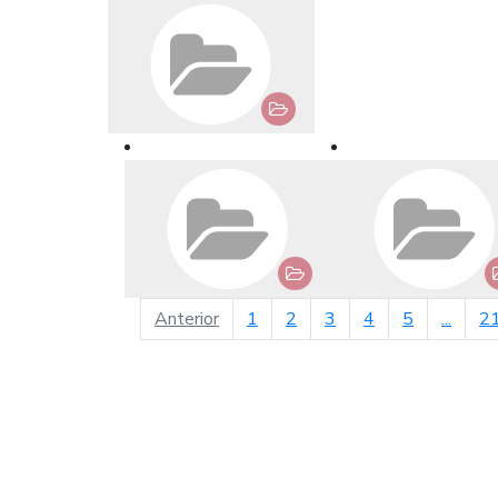
página anterior
Anterior
1
2
3
4
5
...
2