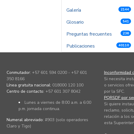
Galería
2144
Glosario
541
Preguntas frecuentes
236
Publicaciones
40110
Conmutador:
+57 601 594 0200 - +57 601
Inconformidad c
350 8166
Si necesita ins
Línea gratuita nacional:
018000 120 100
o servicios ofre
Centro de contacto:
+57 601 307 8042
por la SFC.
PQRSDF por ser
Lunes a viernes de 8:00 a.m. a 6:00
Si quiere instau
p.m. jornada continua.
reclamo, solicit
relación a los s
Numeral abreviado:
#903 (solo operadores
esta Superinten
Claro y Tigo)