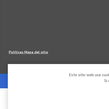
Políticas
Mapa del sitio
Este sitio web usa
coo
Si