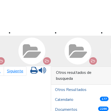
Imprimir
Leer contenido
página siguiente
1
Siguiente
Otros resultados de
busqueda
Otros Resultados
Calendario
177
Documentos
2286