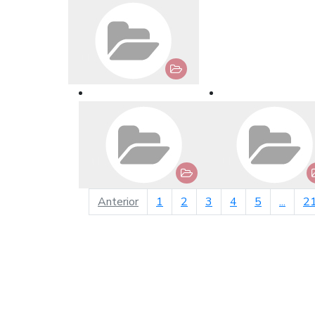
página anterior
Anterior
1
2
3
4
5
...
2