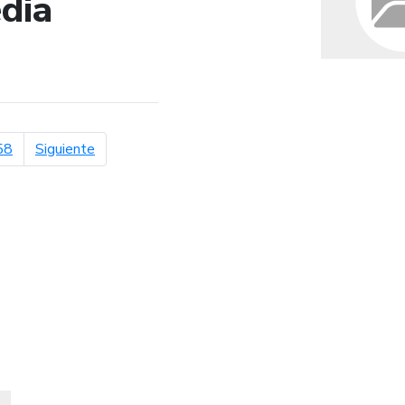
dia
de búsqueda
página siguiente
58
Siguiente