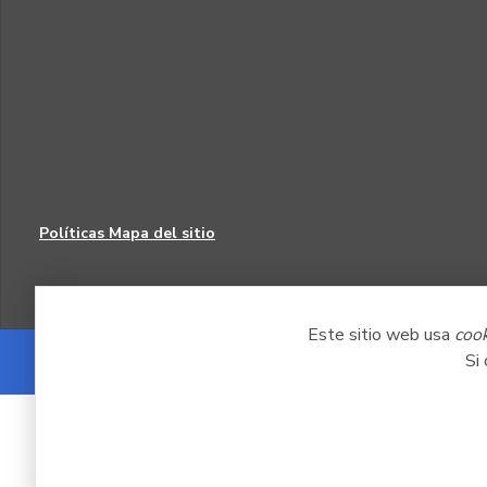
Políticas
Mapa del sitio
Este sitio web usa
coo
Si