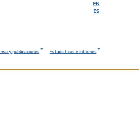
EN
ES
ensa y publicaciones
Estadísticas e informes