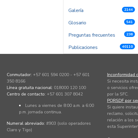
Galería
2144
Glosario
541
Preguntas frecuentes
236
Publicaciones
40110
Conmutador:
+57 601 594 0200 - +57 601
Inconformidad c
350 8166
Si necesita ins
Línea gratuita nacional:
018000 120 100
o servicios ofre
Centro de contacto:
+57 601 307 8042
por la SFC.
PQRSDF por ser
Lunes a viernes de 8:00 a.m. a 6:00
Si quiere instau
p.m. jornada continua.
reclamo, solicit
relación a los s
Numeral abreviado:
#903 (solo operadores
esta Superinten
Claro y Tigo)