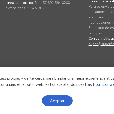
Correo para noti
Línea anticorrupción:
+57 601 594 0200
Para el envío de
extensiones 2334 y 3623
únicamente está
electrónico
notificaciones_
El horario de es
5:00 p.m.
Correo instituc
super@superfin
kies
propias y de terceros para brindar una mejor experiencia al u
 continúas en el sitio web, estás aceptando nuestras
Políticas w
Aceptar