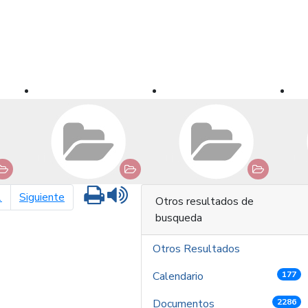
Imprimir
Leer contenido
página siguiente
1
Siguiente
Otros resultados de
busqueda
Otros Resultados
Calendario
177
Documentos
2286