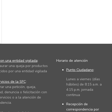
on una entidad vigilada
:
Horario de atención
taurar una queja por productos
Punto Ciudadano
:
cidos por una entidad vigilada
Lunes a viernes (días
vicios de la SFC
:
hábiles) de 8:15 a.m. a
rar una petición, queja,
4:15 p.m. jornada
ud, denuncia o felicitación con
continua
ervicios o a la atención de
dencia.
Recepción de
correspondencia por