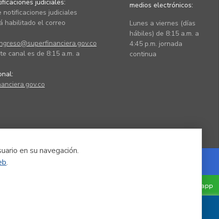
ficaciones judiciales:
medios electrónicos:
 notificaciones judiciales
 habilitado el correo
Lunes a viernes (días
hábiles) de 8:15 a.m. a
ingreso@superfinanciera.gov.co
4:45 p.m. jornada
te canal es de 8:15 a.m. a
continua
ional:
anciera.gov.co
suario en su navegación.
eb
.
Powered by Nexura