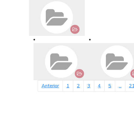
página anterior
Anterior
1
2
3
4
5
...
2