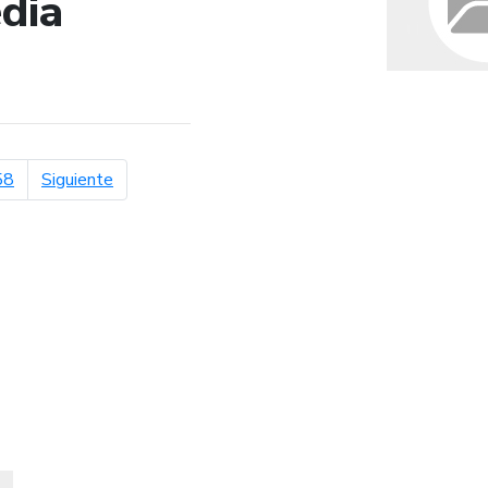
dia
de búsqueda
página siguiente
58
Siguiente