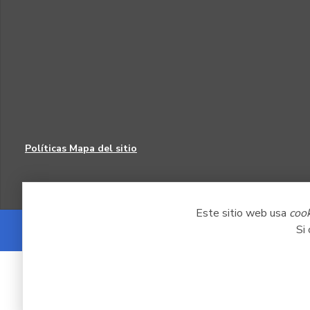
Políticas
Mapa del sitio
Este sitio web usa
coo
Si