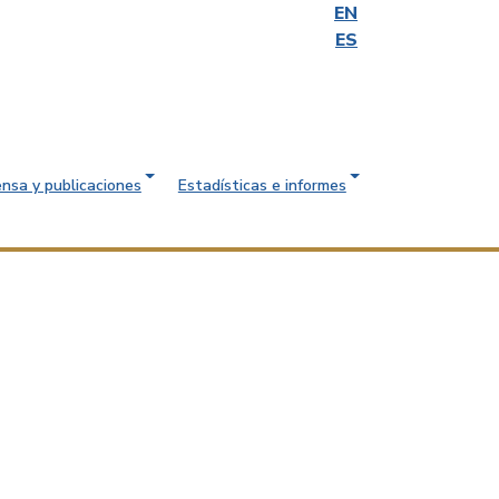
EN
ES
ensa y publicaciones
Estadísticas e informes