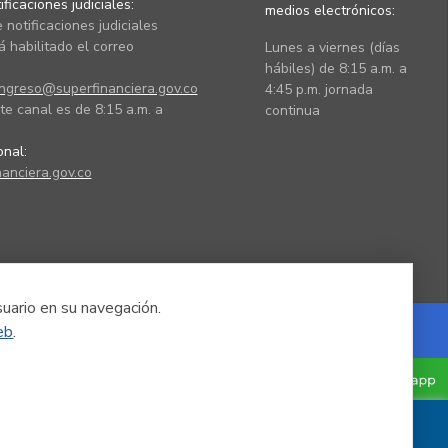
ficaciones judiciales:
medios electrónicos:
 notificaciones judiciales
 habilitado el correo
Lunes a viernes (días
hábiles) de 8:15 a.m. a
ingreso@superfinanciera.gov.co
4:45 p.m. jornada
te canal es de 8:15 a.m. a
continua
ional:
anciera.gov.co
suario en su navegación.
eb
.
Powered by Nexura