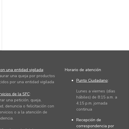
on una entidad vigilada
:
Horario de atención
taurar una queja por productos
Punto Ciudadano
:
cidos por una entidad vigilada
Lunes a viernes (días
vicios de la SFC
:
hábiles) de 8:15 a.m. a
rar una petición, queja,
4:15 p.m. jornada
ud, denuncia o felicitación con
continua
ervicios o a la atención de
dencia.
Recepción de
correspondencia por