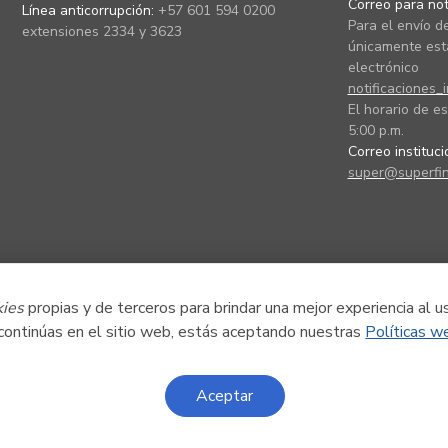
Correo para noti
Línea anticorrupción:
+57 601 594 0200
Para el envío de
extensiones 2334 y 3623
únicamente está
electrónico
notificaciones_
El horario de es
5:00 p.m.
Correo instituc
super@superfin
kies
propias y de terceros para brindar una mejor experiencia al u
 continúas en el sitio web, estás aceptando nuestras
Políticas w
Aceptar