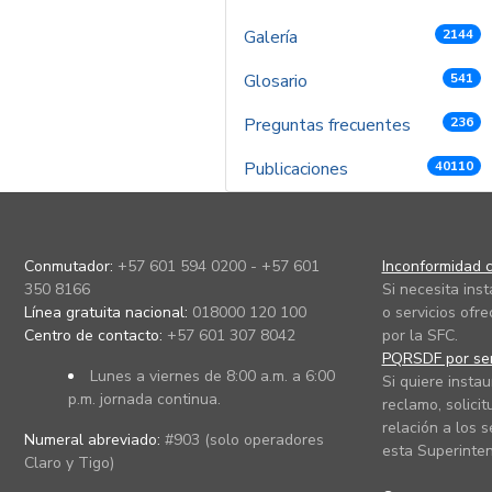
Galería
2144
Glosario
541
Preguntas frecuentes
236
Publicaciones
40110
Conmutador:
+57 601 594 0200 - +57 601
Inconformidad c
350 8166
Si necesita ins
Línea gratuita nacional:
018000 120 100
o servicios ofre
Centro de contacto:
+57 601 307 8042
por la SFC.
PQRSDF por ser
Lunes a viernes de 8:00 a.m. a 6:00
Si quiere instau
p.m. jornada continua.
reclamo, solicit
relación a los s
Numeral abreviado:
#903 (solo operadores
esta Superinten
Claro y Tigo)