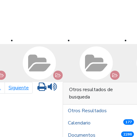
Imprimir
Leer contenido
página siguiente
1
Siguiente
Otros resultados de
busqueda
Otros Resultados
Calendario
177
Documentos
2286