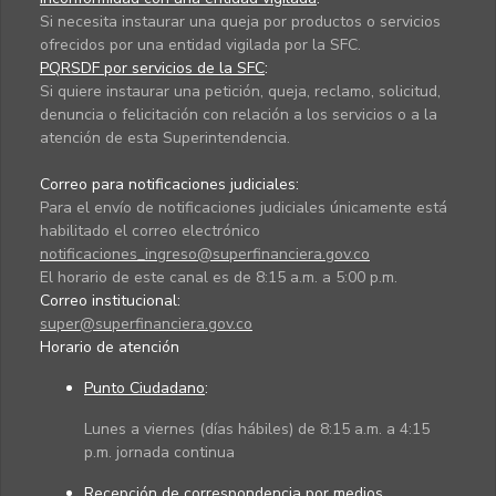
Si necesita instaurar una queja por productos o servicios
ofrecidos por una entidad vigilada por la SFC.
PQRSDF por servicios de la SFC
:
Si quiere instaurar una petición, queja, reclamo, solicitud,
denuncia o felicitación con relación a los servicios o a la
atención de esta Superintendencia.
Correo para notificaciones judiciales:
Para el envío de notificaciones judiciales únicamente está
habilitado el correo electrónico
notificaciones_ingreso@superfinanciera.gov.co
El horario de este canal es de 8:15 a.m. a 5:00 p.m.
Correo institucional:
super@superfinanciera.gov.co
Horario de atención
Punto Ciudadano
:
Lunes a viernes (días hábiles) de 8:15 a.m. a 4:15
p.m. jornada continua
Recepción de correspondencia por medios