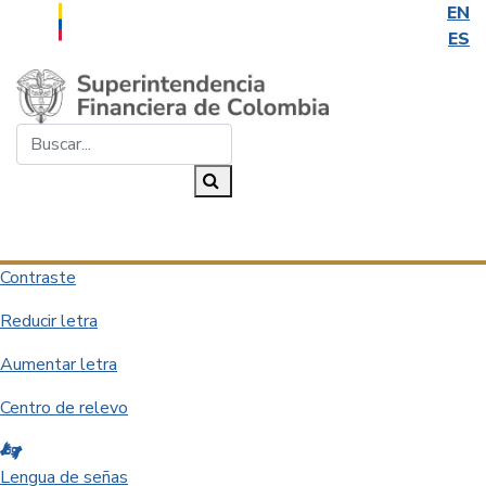
EN
ES
Saltar al contenido principal
Buscar...
Buscar
Desplegar navegación
Contraste
Reducir letra
Aumentar letra
Centro de relevo
Lengua de señas