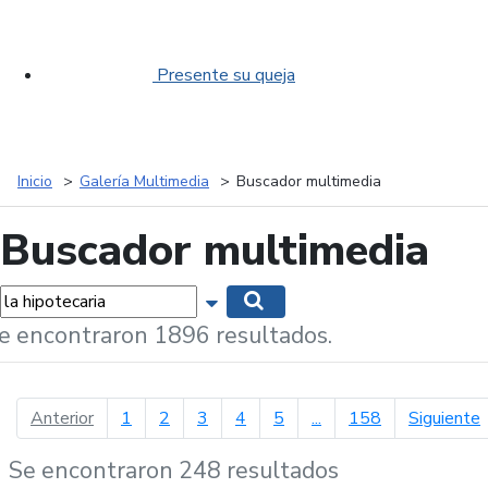
Presente su queja
Inicio
Galería Multimedia
Buscador multimedia
Buscador multimedia
labras...
Mostrar opciones de búsqueda
Buscar
e encontraron 1896 resultados.
página anterior
p
Anterior
1
2
3
4
5
...
158
Siguiente
Se encontraron 248 resultados