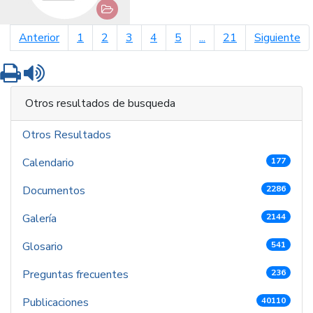
página anterior
pá
Anterior
1
2
3
4
5
...
21
Siguiente
Imprimir
Leer contenido
Otros resultados de busqueda
Otros Resultados
Calendario
177
Documentos
2286
Galería
2144
Glosario
541
Preguntas frecuentes
236
Publicaciones
40110