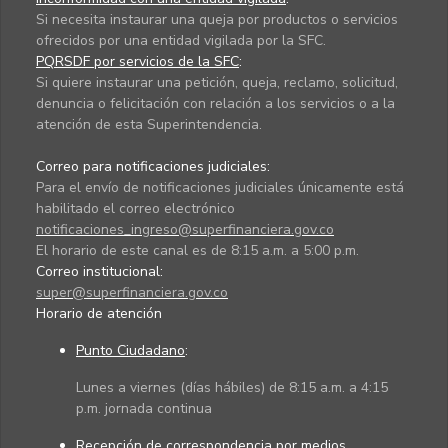
Si necesita instaurar una queja por productos o servicios
ofrecidos por una entidad vigilada por la SFC.
PQRSDF por servicios de la SFC
:
Si quiere instaurar una petición, queja, reclamo, solicitud,
denuncia o felicitación con relación a los servicios o a la
atención de esta Superintendencia.
Correo para notificaciones judiciales:
Para el envío de notificaciones judiciales únicamente está
habilitado el correo electrónico
notificaciones_ingreso@superfinanciera.gov.co
El horario de este canal es de 8:15 a.m. a 5:00 p.m.
Correo institucional:
super@superfinanciera.gov.co
Horario de atención
Punto Ciudadano
:
Lunes a viernes (días hábiles) de 8:15 a.m. a 4:15
p.m. jornada continua
Recepción de correspondencia por medios