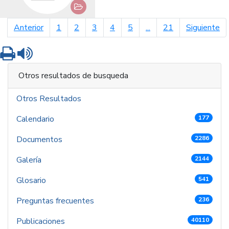
página anterior
pá
Anterior
1
2
3
4
5
...
21
Siguiente
Imprimir
Leer contenido
Otros resultados de busqueda
Otros Resultados
Calendario
177
Documentos
2286
Galería
2144
Glosario
541
Preguntas frecuentes
236
Publicaciones
40110