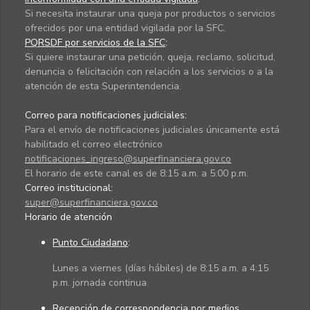
Si necesita instaurar una queja por productos o servicios
ofrecidos por una entidad vigilada por la SFC.
PQRSDF por servicios de la SFC
:
Si quiere instaurar una petición, queja, reclamo, solicitud,
denuncia o felicitación con relación a los servicios o a la
atención de esta Superintendencia.
Correo para notificaciones judiciales:
Para el envío de notificaciones judiciales únicamente está
habilitado el correo electrónico
notificaciones_ingreso@superfinanciera.gov.co
El horario de este canal es de 8:15 a.m. a 5:00 p.m.
Correo institucional:
super@superfinanciera.gov.co
Horario de atención
Punto Ciudadano
:
Lunes a viernes (días hábiles) de 8:15 a.m. a 4:15
p.m. jornada continua
Recepción de correspondencia por medios