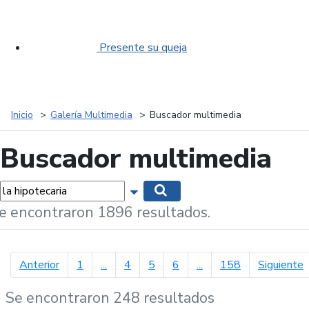
Presente su queja
Inicio
Galería Multimedia
Buscador multimedia
Buscador multimedia
labras...
Mostrar opciones de búsqueda
Buscar
e encontraron 1896 resultados.
página anterior
p
Anterior
1
...
4
5
6
...
158
Siguiente
Se encontraron 248 resultados