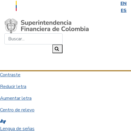
EN
ES
Saltar al contenido principal
Buscar...
Buscar
Desplegar navegación
Contraste
Reducir letra
Aumentar letra
Centro de relevo
Lengua de señas