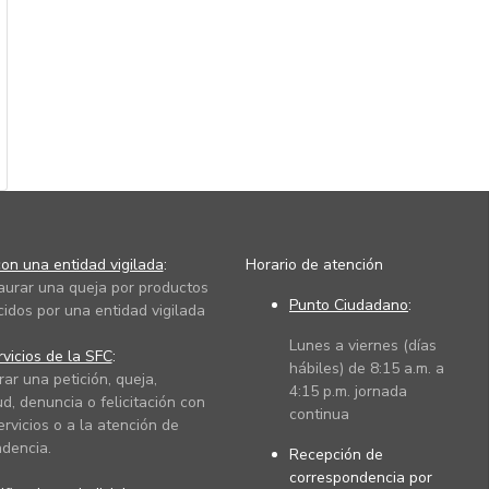
on una entidad vigilada
:
Horario de atención
taurar una queja por productos
Punto Ciudadano
:
cidos por una entidad vigilada
Lunes a viernes (días
vicios de la SFC
:
hábiles) de 8:15 a.m. a
rar una petición, queja,
4:15 p.m. jornada
ud, denuncia o felicitación con
continua
ervicios o a la atención de
dencia.
Recepción de
correspondencia por