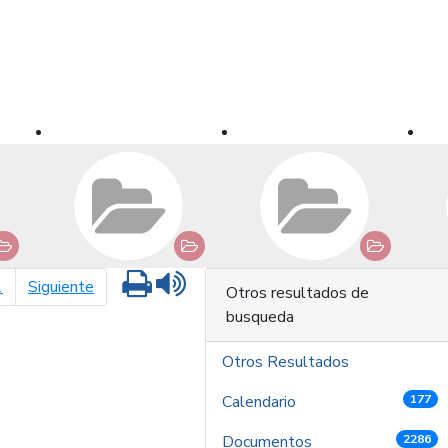
Imprimir
Leer contenido
página siguiente
1
Siguiente
Otros resultados de
busqueda
Otros Resultados
Calendario
177
Documentos
2286