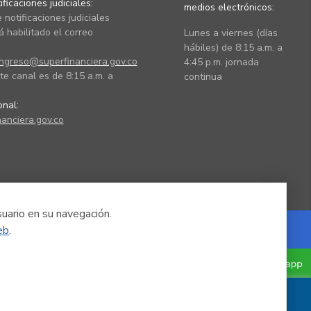
ficaciones judiciales:
medios electrónicos:
 notificaciones judiciales
 habilitado el correo
Lunes a viernes (días
hábiles) de 8:15 a.m. a
ingreso@superfinanciera.gov.co
4:45 p.m. jornada
te canal es de 8:15 a.m. a
continua
ional:
anciera.gov.co
suario en su navegación.
eb
.
Powered by Nexura