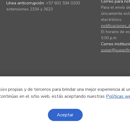
Correo para noti
Línea anticorrupción:
+57 601 594 0200
Para el envío de
extensiones 2334 y 3623
únicamente está
electrónico
notificaciones_
El horario de es
5:00 p.m.
Correo instituc
super@superfin
kies
propias y de terceros para brindar una mejor experiencia al u
 continúas en el sitio web, estás aceptando nuestras
Políticas w
Aceptar