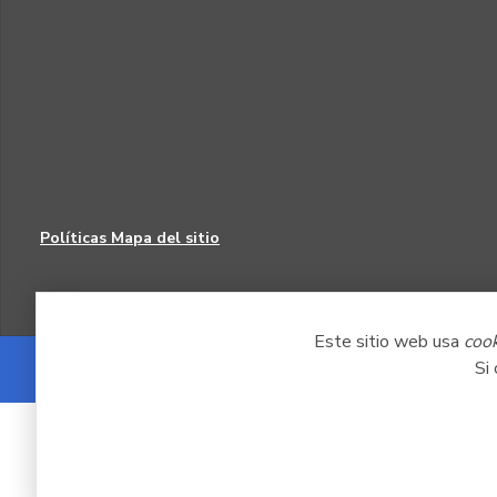
Políticas
Mapa del sitio
Este sitio web usa
coo
Si