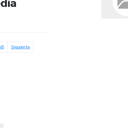
dia
de búsqueda
página siguiente
58
Siguiente