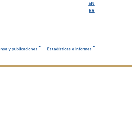
EN
ES
ensa y publicaciones
Estadísticas e informes