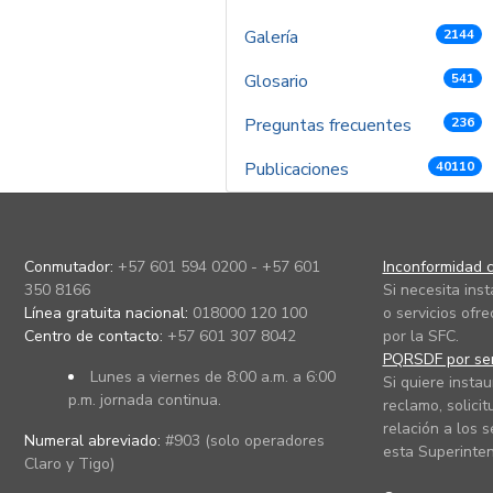
Galería
2144
Glosario
541
Preguntas frecuentes
236
Publicaciones
40110
Conmutador:
+57 601 594 0200 - +57 601
Inconformidad c
350 8166
Si necesita ins
Línea gratuita nacional:
018000 120 100
o servicios ofre
Centro de contacto:
+57 601 307 8042
por la SFC.
PQRSDF por ser
Lunes a viernes de 8:00 a.m. a 6:00
Si quiere instau
p.m. jornada continua.
reclamo, solicit
relación a los s
Numeral abreviado:
#903 (solo operadores
esta Superinten
Claro y Tigo)