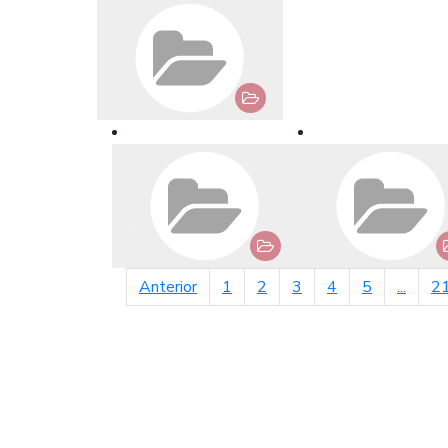
página anterior
Anterior
1
2
3
4
5
...
2