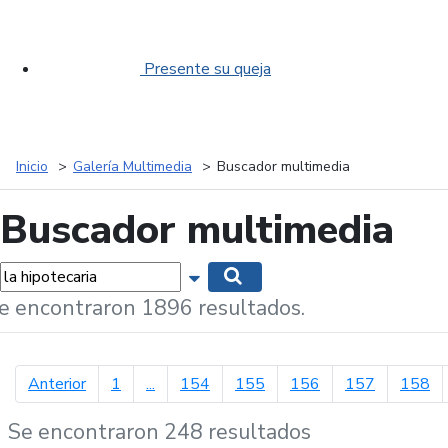
Presente su queja
Inicio
Galería Multimedia
Buscador multimedia
Buscador multimedia
labras...
Mostrar opciones de búsqueda
Buscar
e encontraron 1896 resultados.
página anterior
Anterior
1
...
154
155
156
157
158
Se encontraron 248 resultados