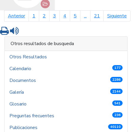
página anterior
pá
Anterior
1
2
3
4
5
...
21
Siguiente
Imprimir
Leer contenido
Otros resultados de busqueda
Otros Resultados
Calendario
177
Documentos
2286
Galería
2144
Glosario
541
Preguntas frecuentes
236
Publicaciones
40110