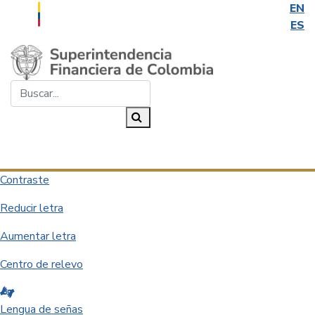
EN
ES
Saltar al contenido principal
Buscar...
Buscar
Desplegar navegación
Contraste
Reducir letra
Aumentar letra
Centro de relevo
Lengua de señas