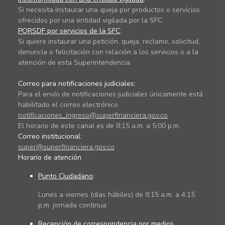
Si necesita instaurar una queja por productos o servicios
ofrecidos por una entidad vigilada por la SFC.
PQRSDF por servicios de la SFC
:
Si quiere instaurar una petición, queja, reclamo, solicitud,
denuncia o felicitación con relación a los servicios o a la
atención de esta Superintendencia.
Correo para notificaciones judiciales:
Para el envío de notificaciones judiciales únicamente está
habilitado el correo electrónico
notificaciones_ingreso@superfinanciera.gov.co
El horario de este canal es de 8:15 a.m. a 5:00 p.m.
Correo institucional:
super@superfinanciera.gov.co
Horario de atención
Punto Ciudadano
:
Lunes a viernes (días hábiles) de 8:15 a.m. a 4:15
p.m. jornada continua
Recepción de correspondencia por medios