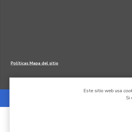
Políticas
Mapa del sitio
Este sitio web usa
coo
Si