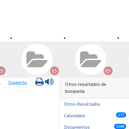
Imprimir
Leer contenido
página siguiente
1
Siguiente
Otros resultados de
busqueda
Otros Resultados
Calendario
177
Documentos
2286