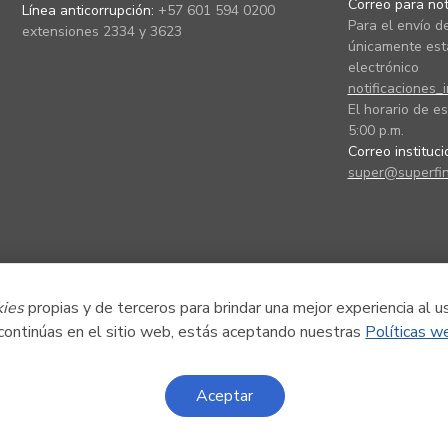
Correo para noti
Línea anticorrupción:
+57 601 594 0200
Para el envío de
extensiones 2334 y 3623
únicamente está
electrónico
notificaciones_
El horario de es
5:00 p.m.
Correo instituc
super@superfin
kies
propias y de terceros para brindar una mejor experiencia al u
 continúas en el sitio web, estás aceptando nuestras
Políticas w
Aceptar