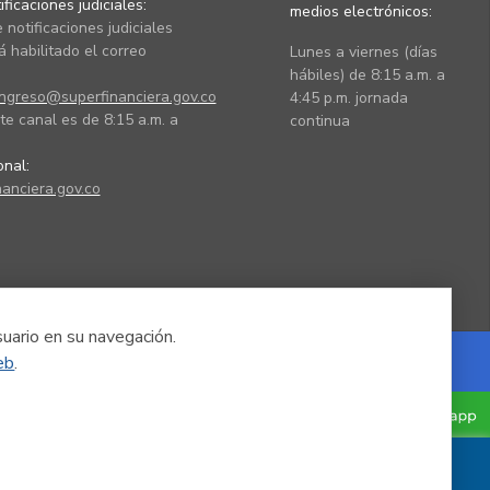
ficaciones judiciales:
medios electrónicos:
 notificaciones judiciales
 habilitado el correo
Lunes a viernes (días
hábiles) de 8:15 a.m. a
ingreso@superfinanciera.gov.co
4:45 p.m. jornada
te canal es de 8:15 a.m. a
continua
ional:
anciera.gov.co
suario en su navegación.
eb
.
Powered by Nexura