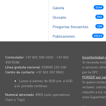
Galería
2144
Glosario
541
Preguntas frecuentes
236
Publicaciones
40110
Conmutador:
+57 601 594 0200 - +57 601
Inconformidad c
350 8166
Si necesita ins
Línea gratuita nacional:
018000 120 100
o servicios ofre
Centro de contacto:
+57 601 307 8042
por la SFC.
PQRSDF por ser
Lunes a viernes de 8:00 a.m. a 6:00
Si quiere instau
p.m. jornada continua.
reclamo, solicit
relación a los s
Numeral abreviado:
#903 (solo operadores
esta Superinten
Claro y Tigo)