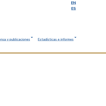
EN
ES
ensa y publicaciones
Estadísticas e informes