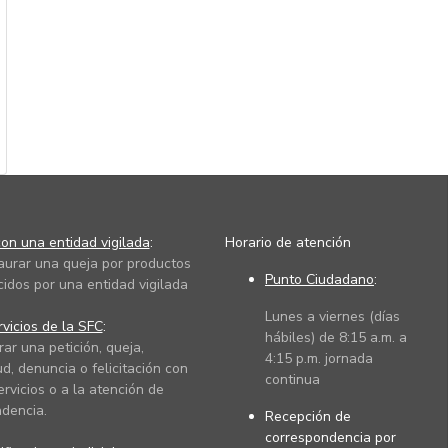
on una entidad vigilada
:
Horario de atención
taurar una queja por productos
Punto Ciudadano
:
cidos por una entidad vigilada
Lunes a viernes (días
vicios de la SFC
:
hábiles) de 8:15 a.m. a
rar una petición, queja,
4:15 p.m. jornada
ud, denuncia o felicitación con
continua
ervicios o a la atención de
dencia.
Recepción de
correspondencia por