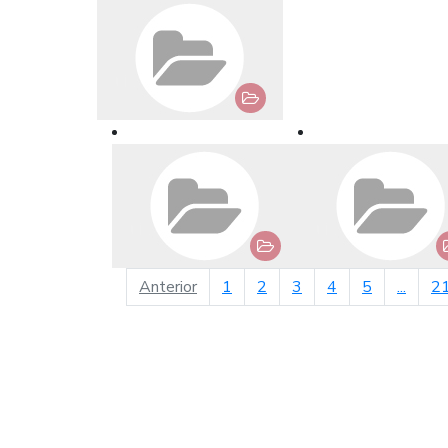
página anterior
Anterior
1
2
3
4
5
...
2