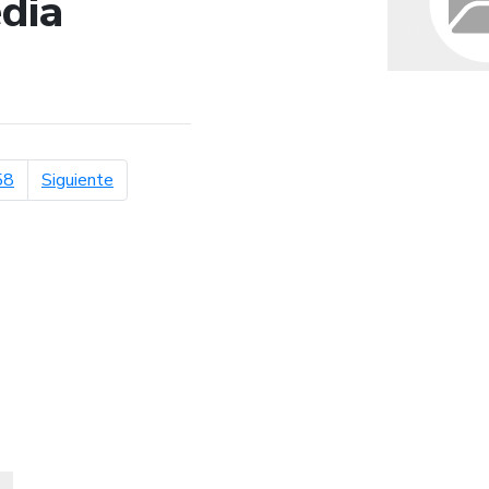
dia
de búsqueda
página siguiente
58
Siguiente