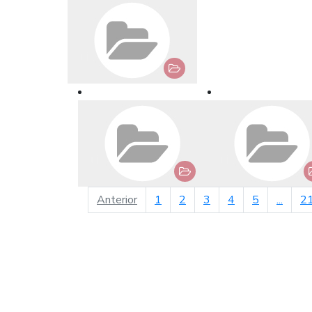
página anterior
Anterior
1
2
3
4
5
...
2