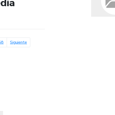
dia
de búsqueda
página siguiente
58
Siguiente