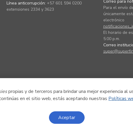
Correo para noti
Línea anticorrupción:
+57 601 594 0200
Para el envío de
extensiones 2334 y 3623
únicamente está
electrónico
notificaciones_
El horario de es
5:00 p.m.
Correo instituc
super@superfin
kies
propias y de terceros para brindar una mejor experiencia al u
 continúas en el sitio web, estás aceptando nuestras
Políticas w
Aceptar