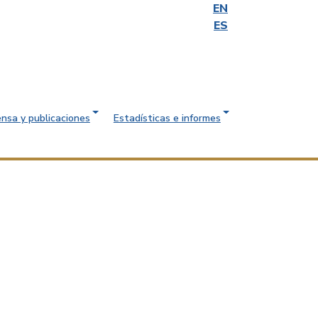
EN
ES
ensa y publicaciones
Estadísticas e informes