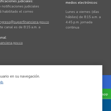
ficaciones judiciales:
medios electrónicos:
 notificaciones judiciales
 habilitado el correo
Lunes a viernes (días
hábiles) de 8:15 a.m. a
ingreso@superfinanciera.gov.co
4:45 p.m. jornada
te canal es de 8:15 a.m. a
continua
ional:
anciera.gov.co
suario en su navegación.
eb
.
Powered by Nexura