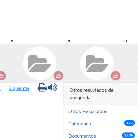
Imprimir
Leer contenido
página siguiente
1
Siguiente
Otros resultados de
busqueda
Otros Resultados
Calendario
177
Documentos
2286