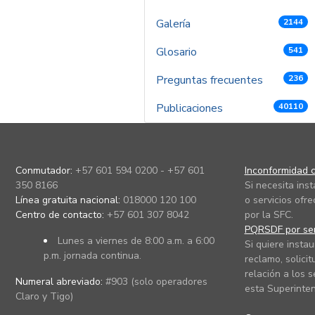
Galería
2144
Glosario
541
Preguntas frecuentes
236
Publicaciones
40110
Conmutador:
+57 601 594 0200 - +57 601
Inconformidad c
350 8166
Si necesita ins
Línea gratuita nacional:
018000 120 100
o servicios ofre
Centro de contacto:
+57 601 307 8042
por la SFC.
PQRSDF por ser
Lunes a viernes de 8:00 a.m. a 6:00
Si quiere instau
p.m. jornada continua.
reclamo, solicit
relación a los s
Numeral abreviado:
#903 (solo operadores
esta Superinten
Claro y Tigo)