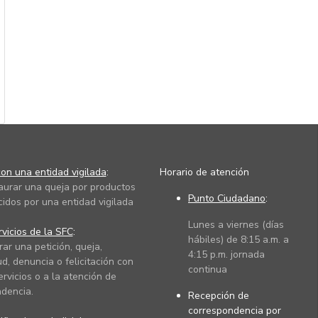
on una entidad vigilada
:
Horario de atención
taurar una queja por productos
Punto Ciudadano
:
cidos por una entidad vigilada
Lunes a viernes (días
vicios de la SFC
:
hábiles) de 8:15 a.m. a
rar una petición, queja,
4:15 p.m. jornada
ud, denuncia o felicitación con
continua
ervicios o a la atención de
dencia.
Recepción de
correspondencia por