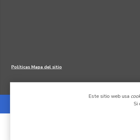
Políticas
Mapa del sitio
Este sitio web usa
coo
Si