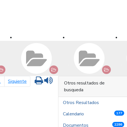
Imprimir
Leer contenido
página siguiente
1
Siguiente
Otros resultados de
busqueda
Otros Resultados
Calendario
177
Documentos
2286