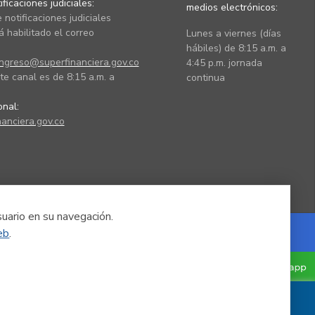
ficaciones judiciales:
medios electrónicos:
 notificaciones judiciales
 habilitado el correo
Lunes a viernes (días
hábiles) de 8:15 a.m. a
ingreso@superfinanciera.gov.co
4:45 p.m. jornada
te canal es de 8:15 a.m. a
continua
ional:
anciera.gov.co
suario en su navegación.
eb
.
Powered by Nexura