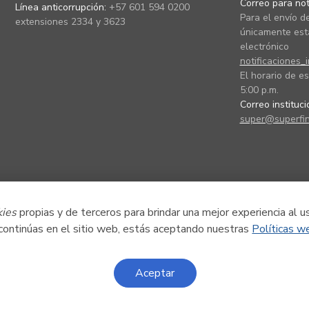
Correo para noti
Línea anticorrupción:
+57 601 594 0200
Para el envío de
extensiones 2334 y 3623
únicamente está
electrónico
notificaciones_
El horario de es
5:00 p.m.
Correo instituc
super@superfin
kies
propias y de terceros para brindar una mejor experiencia al u
 continúas en el sitio web, estás aceptando nuestras
Políticas w
Aceptar