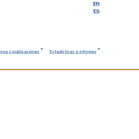
EN
ES
ensa y publicaciones
Estadísticas e informes