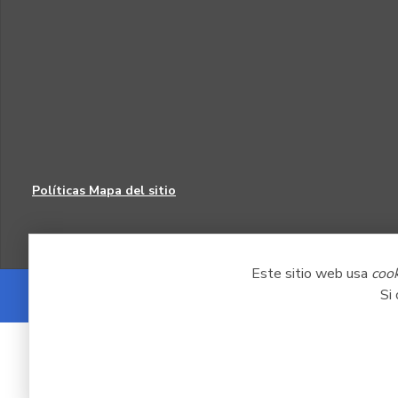
Políticas
Mapa del sitio
Este sitio web usa
coo
Si