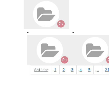
página anterior
Anterior
1
2
3
4
5
...
2