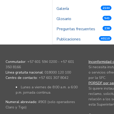
Galería
2144
Glosario
541
Preguntas frecuentes
236
Publicaciones
40110
Conmutador:
+57 601 594 0200 - +57 601
Inconformidad c
350 8166
Si necesita ins
Línea gratuita nacional:
018000 120 100
o servicios ofre
Centro de contacto:
+57 601 307 8042
por la SFC.
PQRSDF por ser
Lunes a viernes de 8:00 a.m. a 6:00
Si quiere instau
p.m. jornada continua.
reclamo, solicit
relación a los s
Numeral abreviado:
#903 (solo operadores
esta Superinten
Claro y Tigo)