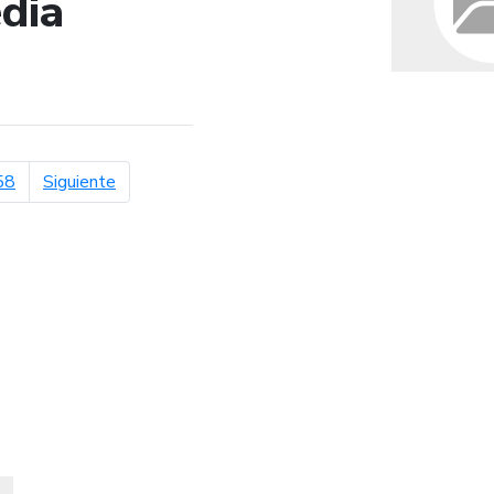
dia
de búsqueda
página siguiente
58
Siguiente