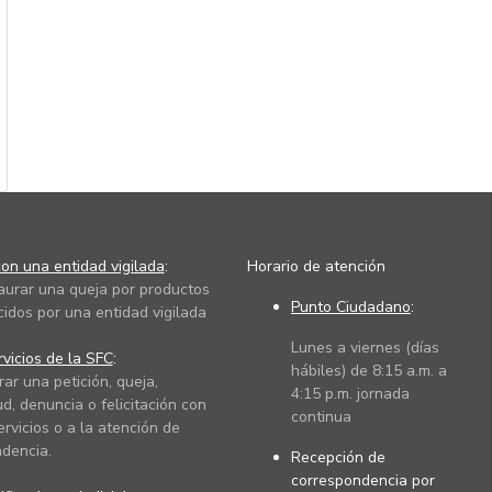
on una entidad vigilada
:
Horario de atención
taurar una queja por productos
Punto Ciudadano
:
cidos por una entidad vigilada
Lunes a viernes (días
vicios de la SFC
:
hábiles) de 8:15 a.m. a
rar una petición, queja,
4:15 p.m. jornada
ud, denuncia o felicitación con
continua
ervicios o a la atención de
dencia.
Recepción de
correspondencia por