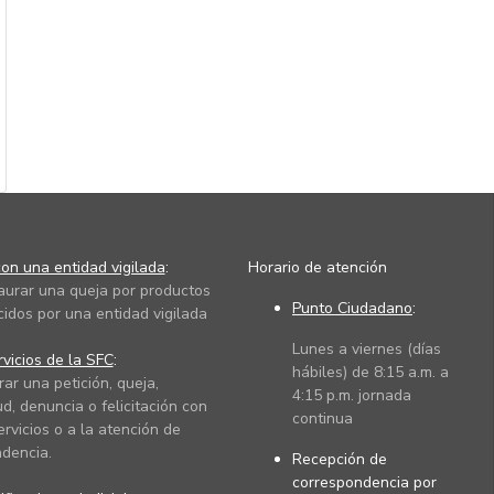
on una entidad vigilada
:
Horario de atención
taurar una queja por productos
Punto Ciudadano
:
cidos por una entidad vigilada
Lunes a viernes (días
vicios de la SFC
:
hábiles) de 8:15 a.m. a
rar una petición, queja,
4:15 p.m. jornada
ud, denuncia o felicitación con
continua
ervicios o a la atención de
dencia.
Recepción de
correspondencia por