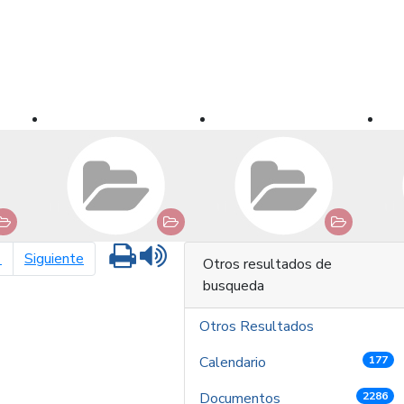
Imprimir
Leer contenido
página siguiente
1
Siguiente
Otros resultados de
busqueda
Otros Resultados
Calendario
177
Documentos
2286