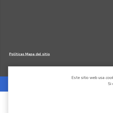
Políticas
Mapa del sitio
Este sitio web usa
coo
Si