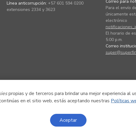
Correo para noti
Línea anticorrupción:
+57 601 594 0200
Para el envío de
extensiones 2334 y 3623
únicamente está
electrónico
notificaciones_
El horario de es
5:00 p.m.
Correo instituc
super@superfin
kies
propias y de terceros para brindar una mejor experiencia al u
 continúas en el sitio web, estás aceptando nuestras
Políticas w
Aceptar