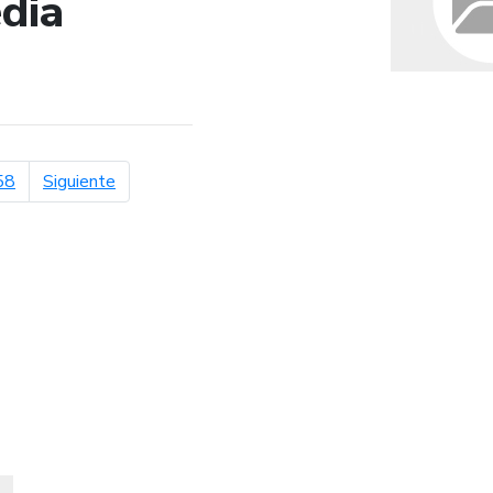
dia
de búsqueda
página siguiente
58
Siguiente