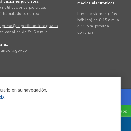
ficaciones judiciales:
medios electrónicos:
 notificaciones judiciales
 habilitado el correo
Lunes a viernes (días
hábiles) de 8:15 a.m. a
ingreso@superfinanciera.gov.co
4:45 p.m. jornada
te canal es de 8:15 a.m. a
continua
ional:
anciera.gov.co
suario en su navegación.
eb
.
Powered by Nexura