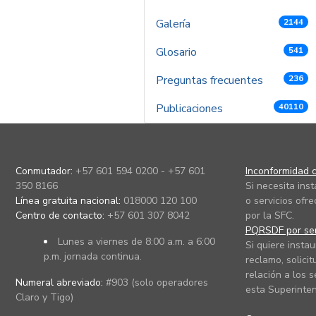
Galería
2144
Glosario
541
Preguntas frecuentes
236
Publicaciones
40110
Conmutador:
+57 601 594 0200 - +57 601
Inconformidad c
350 8166
Si necesita ins
Línea gratuita nacional:
018000 120 100
o servicios ofre
Centro de contacto:
+57 601 307 8042
por la SFC.
PQRSDF por ser
Lunes a viernes de 8:00 a.m. a 6:00
Si quiere instau
p.m. jornada continua.
reclamo, solicit
relación a los s
Numeral abreviado:
#903 (solo operadores
esta Superinten
Claro y Tigo)