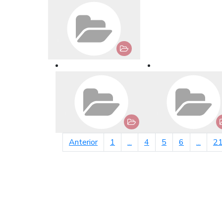
página anterior
Anterior
1
...
4
5
6
...
2