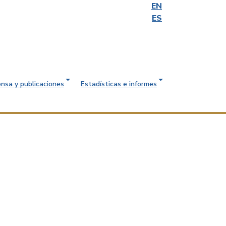
EN
ES
ensa y publicaciones
Estadísticas e informes