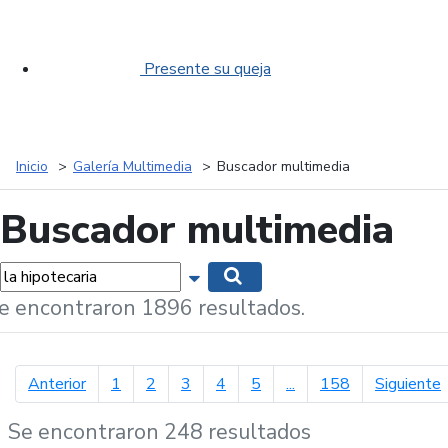
Presente su queja
Inicio
Galería Multimedia
Buscador multimedia
Buscador multimedia
labras...
Mostrar opciones de búsqueda
Buscar
e encontraron 1896 resultados.
página anterior
p
Anterior
1
2
3
4
5
...
158
Siguiente
Se encontraron 248 resultados