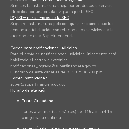
Si necesita instaurar una queja por productos o servicios
ofrecidos por una entidad vigilada por la SFC.
PQRSDF por servicios de la SFC
:
Si quiere instaurar una petición, queja, reclamo, solicitud,
denuncia o felicitación con relación a los servicios o a la
atención de esta Superintendencia.
Correo para notificaciones judiciales:
Para el envío de notificaciones judiciales únicamente está
habilitado el correo electrónico
notificaciones_ingreso@superfinanciera.gov.co
El horario de este canal es de 8:15 a.m. a 5:00 p.m.
Correo institucional:
super@superfinanciera.gov.co
Horario de atención
Punto Ciudadano
:
Lunes a viernes (días hábiles) de 8:15 a.m. a 4:15
p.m. jornada continua
Recepción de correspondencia por medios