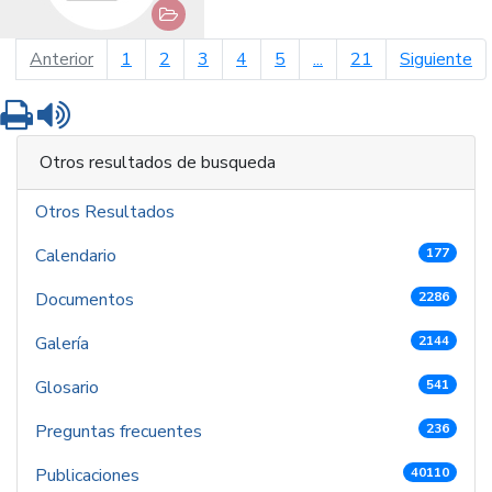
página anterior
pá
Anterior
1
2
3
4
5
...
21
Siguiente
Imprimir
Leer contenido
Otros resultados de busqueda
Otros Resultados
Calendario
177
Documentos
2286
Galería
2144
Glosario
541
Preguntas frecuentes
236
Publicaciones
40110