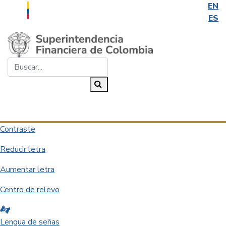
EN
ES
Saltar al contenido principal
Buscar...
Buscar
Desplegar navegación
Contraste
Reducir letra
Aumentar letra
Centro de relevo
Lengua de señas