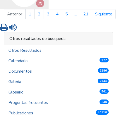
página anterior
pá
Anterior
1
2
3
4
5
...
21
Siguiente
Imprimir
Leer contenido
Otros resultados de busqueda
Otros Resultados
Calendario
177
Documentos
2286
Galería
2144
Glosario
541
Preguntas frecuentes
236
Publicaciones
40110