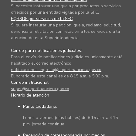
Si necesita instaurar una queja por productos o servicios
ofrecidos por una entidad vigilada por la SFC.
PQRSDF por servicios de la SFC
:
Si quiere instaurar una petición, queja, reclamo, solicitud,
denuncia o felicitación con relación a los servicios o a la
atención de esta Superintendencia.
Correo para notificaciones judiciales:
Para el envío de notificaciones judiciales únicamente está
habilitado el correo electrónico
notificaciones_ingreso@superfinanciera.gov.co
El horario de este canal es de 8:15 a.m. a 5:00 p.m.
Correo institucional:
super@superfinanciera.gov.co
Horario de atención
Punto Ciudadano
:
Lunes a viernes (días hábiles) de 8:15 a.m. a 4:15
p.m. jornada continua
Recepción de correspondencia por medios