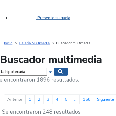
Presente su queja
Inicio
Galería Multimedia
Buscador multimedia
Buscador multimedia
labras...
Mostrar opciones de búsqueda
Buscar
e encontraron 1896 resultados.
página anterior
p
Anterior
1
2
3
4
5
...
158
Siguiente
Se encontraron 248 resultados