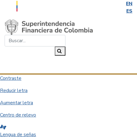
EN
ES
Saltar al contenido principal
Buscar...
Buscar
Desplegar navegación
Contraste
Reducir letra
Aumentar letra
Centro de relevo
Lengua de señas