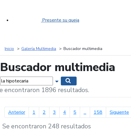
Presente su queja
Inicio
Galería Multimedia
Buscador multimedia
Buscador multimedia
labras...
Mostrar opciones de búsqueda
Buscar
e encontraron 1896 resultados.
página anterior
p
Anterior
1
2
3
4
5
...
158
Siguiente
Se encontraron 248 resultados