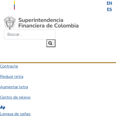
EN
ES
Saltar al contenido principal
Buscar...
Buscar
Desplegar navegación
Contraste
Reducir letra
Aumentar letra
Centro de relevo
Lengua de señas