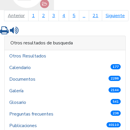
página anterior
pá
Anterior
1
2
3
4
5
...
21
Siguiente
Imprimir
Leer contenido
Otros resultados de busqueda
Otros Resultados
Calendario
177
Documentos
2286
Galería
2144
Glosario
541
Preguntas frecuentes
236
Publicaciones
40110