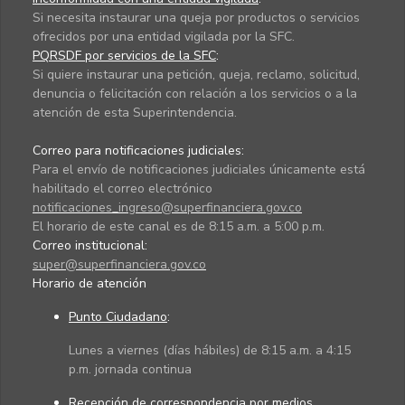
Si necesita instaurar una queja por productos o servicios
ofrecidos por una entidad vigilada por la SFC.
PQRSDF por servicios de la SFC
:
Si quiere instaurar una petición, queja, reclamo, solicitud,
denuncia o felicitación con relación a los servicios o a la
atención de esta Superintendencia.
Correo para notificaciones judiciales:
Para el envío de notificaciones judiciales únicamente está
habilitado el correo electrónico
notificaciones_ingreso@superfinanciera.gov.co
El horario de este canal es de 8:15 a.m. a 5:00 p.m.
Correo institucional:
super@superfinanciera.gov.co
Horario de atención
Punto Ciudadano
:
Lunes a viernes (días hábiles) de 8:15 a.m. a 4:15
p.m. jornada continua
Recepción de correspondencia por medios