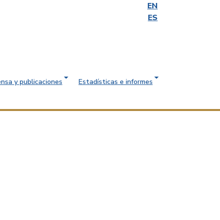
EN
ES
ensa y publicaciones
Estadísticas e informes