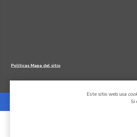
Políticas
Mapa del sitio
Este sitio web usa
coo
Si