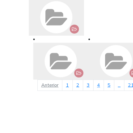
página anterior
Anterior
1
2
3
4
5
...
2