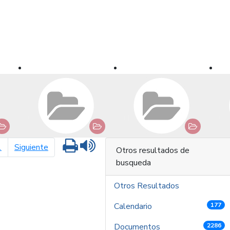
Imprimir
Leer contenido
página siguiente
1
Siguiente
Otros resultados de
busqueda
Otros Resultados
Calendario
177
Documentos
2286