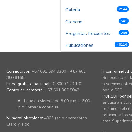
Galería
2144
Glosario
541
Preguntas frecuentes
236
Publicaciones
40110
Conmutador:
+57 601 594 0200 - +57 601
Inconformidad c
350 8166
Si necesita ins
Línea gratuita nacional:
018000 120 100
o servicios ofre
Centro de contacto:
+57 601 307 8042
por la SFC.
PQRSDF por ser
Lunes a viernes de 8:00 a.m. a 6:00
Si quiere instau
p.m. jornada continua.
reclamo, solicit
relación a los s
Numeral abreviado:
#903 (solo operadores
esta Superinten
Claro y Tigo)