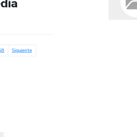
dia
de búsqueda
página siguiente
58
Siguiente