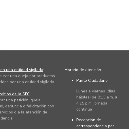
on una entidad vigilada
:
Horario de atención
taurar una queja por productos
Punto Ciudadano
:
cidos por una entidad vigilada
Lunes a viernes (días
vicios de la SFC
:
hábiles) de 8:15 a.m. a
rar una petición, queja,
4:15 p.m. jornada
ud, denuncia o felicitación con
continua
ervicios o a la atención de
dencia.
Recepción de
correspondencia por