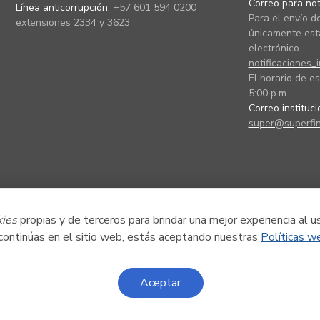
Correo para noti
Línea anticorrupción:
+57 601 594 0200
Para el envío de
extensiones 2334 y 3623
únicamente está
electrónico
notificaciones_
El horario de es
5:00 p.m.
Correo instituc
super@superfin
kies
propias y de terceros para brindar una mejor experiencia al u
 continúas en el sitio web, estás aceptando nuestras
Políticas w
Aceptar