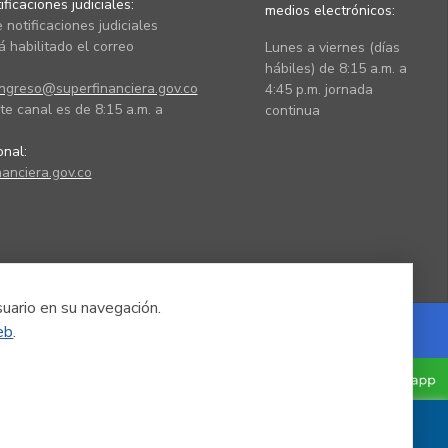
ficaciones judiciales:
medios electrónicos:
 notificaciones judiciales
 habilitado el correo
Lunes a viernes (días
hábiles) de 8:15 a.m. a
ingreso@superfinanciera.gov.co
4:45 p.m. jornada
te canal es de 8:15 a.m. a
continua
ional:
anciera.gov.co
suario en su navegación.
eb
.
Powered by Nexura