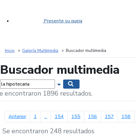
Presente su queja
Inicio
Galería Multimedia
Buscador multimedia
Buscador multimedia
labras...
Mostrar opciones de búsqueda
Buscar
e encontraron 1896 resultados.
página anterior
Anterior
1
...
154
155
156
157
158
Se encontraron 248 resultados