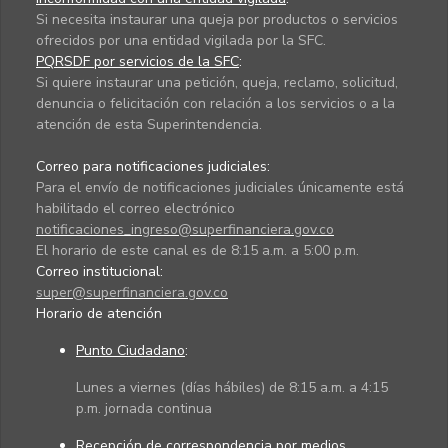
Si necesita instaurar una queja por productos o servicios
ofrecidos por una entidad vigilada por la SFC.
PQRSDF por servicios de la SFC
:
Si quiere instaurar una petición, queja, reclamo, solicitud,
denuncia o felicitación con relación a los servicios o a la
atención de esta Superintendencia.
Correo para notificaciones judiciales:
Para el envío de notificaciones judiciales únicamente está
habilitado el correo electrónico
notificaciones_ingreso@superfinanciera.gov.co
El horario de este canal es de 8:15 a.m. a 5:00 p.m.
Correo institucional:
super@superfinanciera.gov.co
Horario de atención
Punto Ciudadano
:
Lunes a viernes (días hábiles) de 8:15 a.m. a 4:15
p.m. jornada continua
Recepción de correspondencia por medios