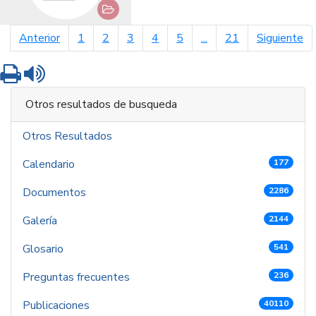
página anterior
pá
Anterior
1
2
3
4
5
...
21
Siguiente
Imprimir
Leer contenido
Otros resultados de busqueda
Otros Resultados
Calendario
177
Documentos
2286
Galería
2144
Glosario
541
Preguntas frecuentes
236
Publicaciones
40110