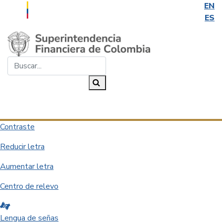
EN
ES
Saltar al contenido principal
Buscar...
Buscar
Desplegar navegación
Contraste
Reducir letra
Aumentar letra
Centro de relevo
Lengua de señas