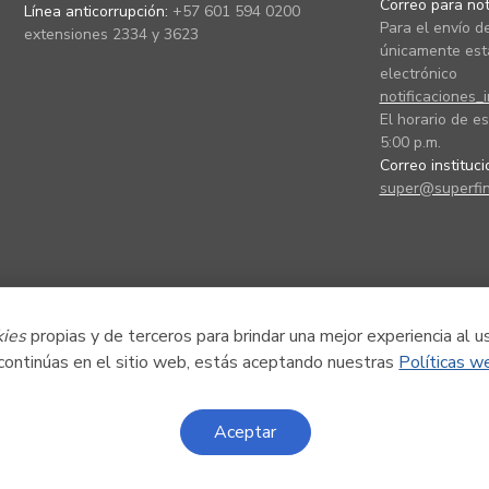
Correo para noti
Línea anticorrupción:
+57 601 594 0200
Para el envío de
extensiones 2334 y 3623
únicamente está
electrónico
notificaciones_
El horario de es
5:00 p.m.
Correo instituc
super@superfin
kies
propias y de terceros para brindar una mejor experiencia al u
 continúas en el sitio web, estás aceptando nuestras
Políticas w
Aceptar