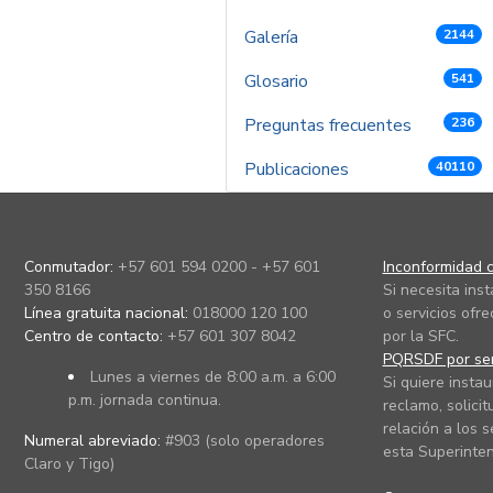
Galería
2144
Glosario
541
Preguntas frecuentes
236
Publicaciones
40110
Conmutador:
+57 601 594 0200 - +57 601
Inconformidad c
350 8166
Si necesita ins
Línea gratuita nacional:
018000 120 100
o servicios ofre
Centro de contacto:
+57 601 307 8042
por la SFC.
PQRSDF por ser
Lunes a viernes de 8:00 a.m. a 6:00
Si quiere instau
p.m. jornada continua.
reclamo, solicit
relación a los s
Numeral abreviado:
#903 (solo operadores
esta Superinten
Claro y Tigo)