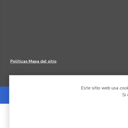
Políticas
Mapa del sitio
Este sitio web usa
coo
Si