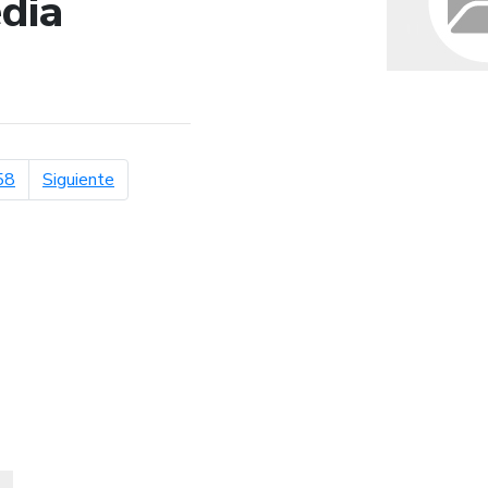
dia
de búsqueda
página siguiente
58
Siguiente