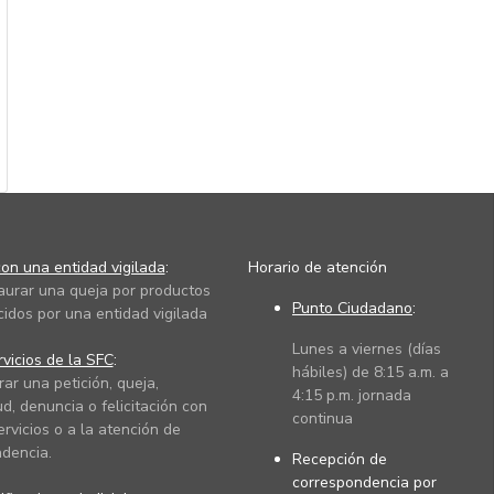
on una entidad vigilada
:
Horario de atención
taurar una queja por productos
Punto Ciudadano
:
cidos por una entidad vigilada
Lunes a viernes (días
vicios de la SFC
:
hábiles) de 8:15 a.m. a
rar una petición, queja,
4:15 p.m. jornada
ud, denuncia o felicitación con
continua
ervicios o a la atención de
dencia.
Recepción de
correspondencia por