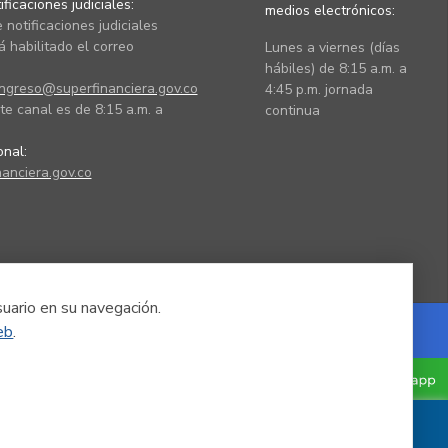
ficaciones judiciales:
medios electrónicos:
 notificaciones judiciales
 habilitado el correo
Lunes a viernes (días
hábiles) de 8:15 a.m. a
ingreso@superfinanciera.gov.co
4:45 p.m. jornada
te canal es de 8:15 a.m. a
continua
ional:
anciera.gov.co
suario en su navegación.
eb
.
Powered by Nexura