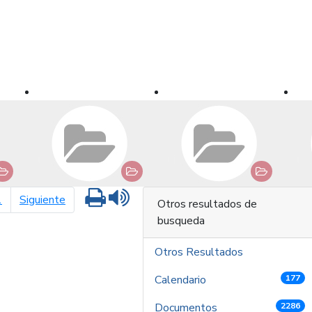
Imprimir
Leer contenido
página siguiente
1
Siguiente
Otros resultados de
busqueda
Otros Resultados
Calendario
177
Documentos
2286