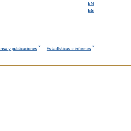
EN
ES
ensa y publicaciones
Estadísticas e informes