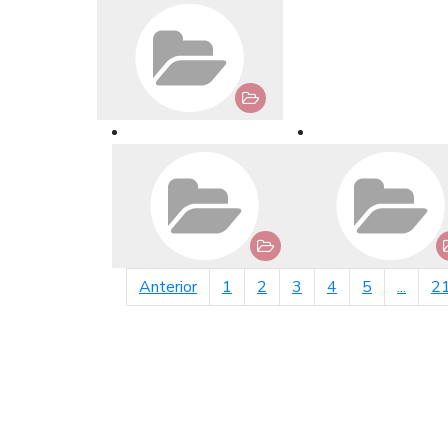
página anterior
Anterior
1
2
3
4
5
...
2