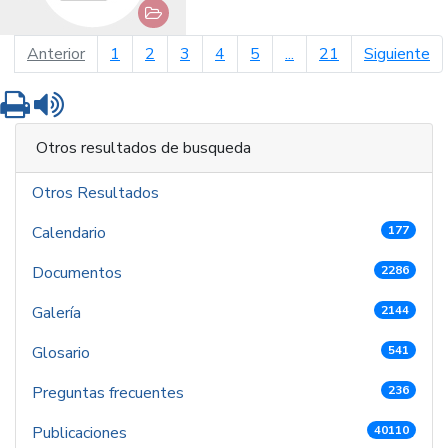
página anterior
pá
Anterior
1
2
3
4
5
...
21
Siguiente
Imprimir
Leer contenido
Otros resultados de busqueda
Otros Resultados
Calendario
177
Documentos
2286
Galería
2144
Glosario
541
Preguntas frecuentes
236
Publicaciones
40110