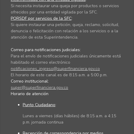
Si necesita instaurar una queja por productos o servicios
ofrecidos por una entidad vigilada por la SFC.
PQRSDF por servicios de la SFC
:
Si quiere instaurar una petición, queja, reclamo, solicitud,
denuncia o felicitación con relación a los servicios o a la
atención de esta Superintendencia.
Correo para notificaciones judiciales:
Para el envío de notificaciones judiciales únicamente está
habilitado el correo electrónico
notificaciones_ingreso@superfinanciera.gov.co
El horario de este canal es de 8:15 a.m. a 5:00 p.m.
Correo institucional:
super@superfinanciera.gov.co
Horario de atención
Punto Ciudadano
:
Lunes a viernes (días hábiles) de 8:15 a.m. a 4:15
p.m. jornada continua
Recepción de correspondencia por medios