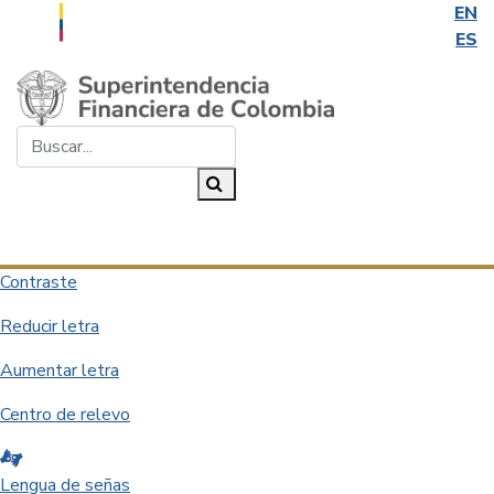
EN
ES
Saltar al contenido principal
Buscar...
Buscar
Desplegar navegación
Contraste
Reducir letra
Aumentar letra
Centro de relevo
Lengua de señas