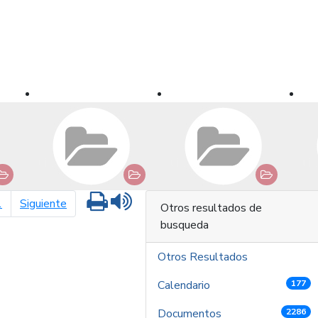
Imprimir
Leer contenido
página siguiente
1
Siguiente
Otros resultados de
busqueda
Otros Resultados
Calendario
177
Documentos
2286