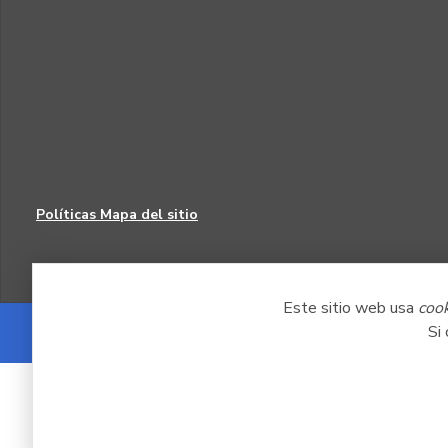
Políticas
Mapa del sitio
Este sitio web usa
coo
Si