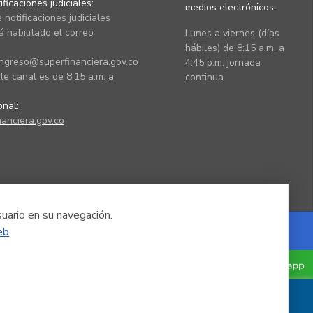
ficaciones judiciales:
medios electrónicos:
 notificaciones judiciales
 habilitado el correo
Lunes a viernes (días
hábiles) de 8:15 a.m. a
ingreso@superfinanciera.gov.co
4:45 p.m. jornada
te canal es de 8:15 a.m. a
continua
ional:
anciera.gov.co
suario en su navegación.
eb
.
Powered by Nexura