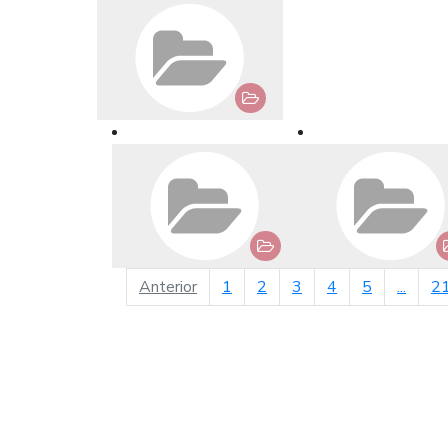
página anterior
Anterior
1
2
3
4
5
...
2