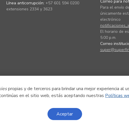
Correo para noti
Línea anticorrupción:
+57 601 594 0200
Para el envío de
extensiones 2334 y 3623
únicamente está
electrónico
notificaciones_
El horario de es
5:00 p.m.
Correo instituc
super@superfin
kies
propias y de terceros para brindar una mejor experiencia al u
 continúas en el sitio web, estás aceptando nuestras
Políticas w
Aceptar