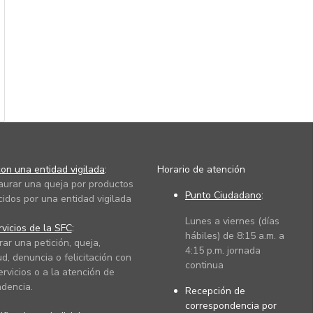
on una entidad vigilada
:
Horario de atención
taurar una queja por productos
Punto Ciudadano
:
cidos por una entidad vigilada
Lunes a viernes (días
vicios de la SFC
:
hábiles) de 8:15 a.m. a
rar una petición, queja,
4:15 p.m. jornada
ud, denuncia o felicitación con
continua
ervicios o a la atención de
dencia.
Recepción de
correspondencia por