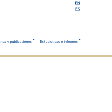
EN
ES
ensa y publicaciones
Estadísticas e informes