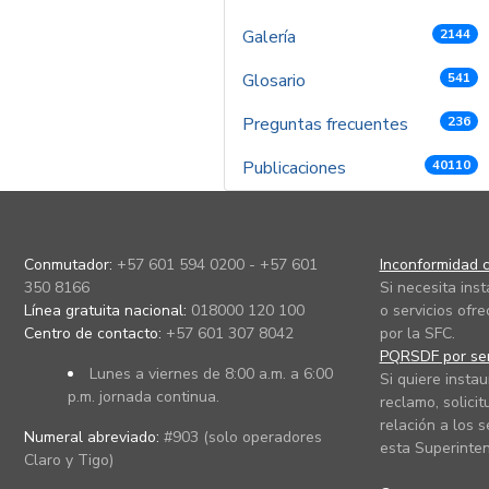
Galería
2144
Glosario
541
Preguntas frecuentes
236
Publicaciones
40110
Conmutador:
+57 601 594 0200 - +57 601
Inconformidad c
350 8166
Si necesita ins
Línea gratuita nacional:
018000 120 100
o servicios ofre
Centro de contacto:
+57 601 307 8042
por la SFC.
PQRSDF por ser
Lunes a viernes de 8:00 a.m. a 6:00
Si quiere instau
p.m. jornada continua.
reclamo, solicit
relación a los s
Numeral abreviado:
#903 (solo operadores
esta Superinten
Claro y Tigo)