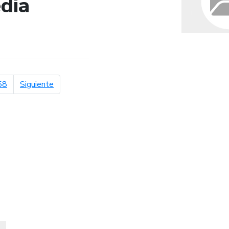
dia
de búsqueda
página siguiente
58
Siguiente