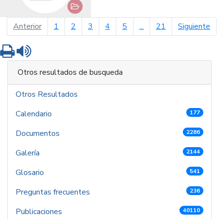
página anterior
pá
Anterior
1
2
3
4
5
...
21
Siguiente
Imprimir
Leer contenido
Otros resultados de busqueda
Otros Resultados
Calendario
177
Documentos
2286
Galería
2144
Glosario
541
Preguntas frecuentes
236
Publicaciones
40110