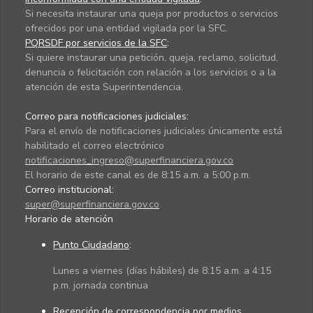
Si necesita instaurar una queja por productos o servicios
ofrecidos por una entidad vigilada por la SFC.
PQRSDF por servicios de la SFC
:
Si quiere instaurar una petición, queja, reclamo, solicitud,
denuncia o felicitación con relación a los servicios o a la
atención de esta Superintendencia.
Correo para notificaciones judiciales:
Para el envío de notificaciones judiciales únicamente está
habilitado el correo electrónico
notificaciones_ingreso@superfinanciera.gov.co
El horario de este canal es de 8:15 a.m. a 5:00 p.m.
Correo institucional:
super@superfinanciera.gov.co
Horario de atención
Punto Ciudadano
:
Lunes a viernes (días hábiles) de 8:15 a.m. a 4:15
p.m. jornada continua
Recepción de correspondencia por medios