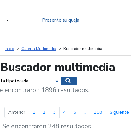
Presente su queja
Inicio
Galería Multimedia
Buscador multimedia
Buscador multimedia
labras...
Mostrar opciones de búsqueda
Buscar
e encontraron 1896 resultados.
página anterior
p
Anterior
1
2
3
4
5
...
158
Siguiente
Se encontraron 248 resultados