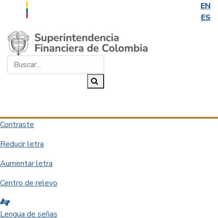
EN
ES
Saltar al contenido principal
Buscar...
Buscar
Desplegar navegación
Contraste
Reducir letra
Aumentar letra
Centro de relevo
Lengua de señas