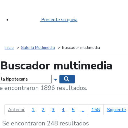
Presente su queja
Inicio
Galería Multimedia
Buscador multimedia
Buscador multimedia
labras...
Mostrar opciones de búsqueda
Buscar
e encontraron 1896 resultados.
página anterior
p
Anterior
1
2
3
4
5
...
158
Siguiente
Se encontraron 248 resultados