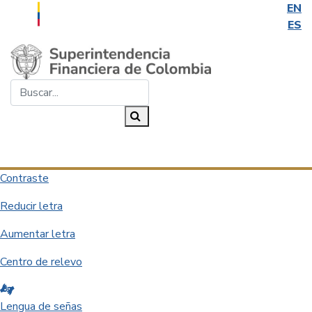
EN
ES
Saltar al contenido principal
Buscar...
Buscar
Desplegar navegación
Contraste
Reducir letra
Aumentar letra
Centro de relevo
Lengua de señas