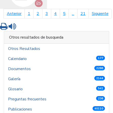
página anterior
pá
Anterior
1
2
3
4
5
...
21
Siguiente
Imprimir
Leer contenido
Otros resultados de busqueda
Otros Resultados
Calendario
177
Documentos
2286
Galería
2144
Glosario
541
Preguntas frecuentes
236
Publicaciones
40110