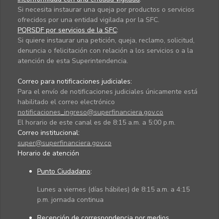
Si necesita instaurar una queja por productos o servicios
ofrecidos por una entidad vigilada por la SFC.
PQRSDF por servicios de la SFC
:
Si quiere instaurar una petición, queja, reclamo, solicitud,
denuncia o felicitación con relación a los servicios o a la
atención de esta Superintendencia.
Correo para notificaciones judiciales:
Para el envío de notificaciones judiciales únicamente está
habilitado el correo electrónico
notificaciones_ingreso@superfinanciera.gov.co
El horario de este canal es de 8:15 a.m. a 5:00 p.m.
Correo institucional:
super@superfinanciera.gov.co
Horario de atención
Punto Ciudadano
:
Lunes a viernes (días hábiles) de 8:15 a.m. a 4:15
p.m. jornada continua
Recepción de correspondencia por medios