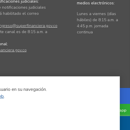
ficaciones judiciales:
medios electrónicos:
 notificaciones judiciales
 habilitado el correo
Lunes a viernes (días
hábiles) de 8:15 a.m. a
ingreso@superfinanciera.gov.co
4:45 p.m. jornada
te canal es de 8:15 a.m. a
continua
ional:
anciera.gov.co
suario en su navegación.
eb
.
Powered by Nexura