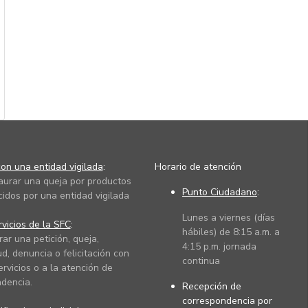
on una entidad vigilada
:
Horario de atención
taurar una queja por productos
Punto Ciudadano
:
cidos por una entidad vigilada
Lunes a viernes (días
vicios de la SFC
:
hábiles) de 8:15 a.m. a
rar una petición, queja,
4:15 p.m. jornada
ud, denuncia o felicitación con
continua
ervicios o a la atención de
dencia.
Recepción de
correspondencia por