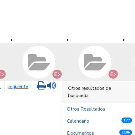
Imprimir
Leer contenido
página siguiente
1
Siguiente
Otros resultados de
busqueda
Otros Resultados
Calendario
177
Documentos
2286