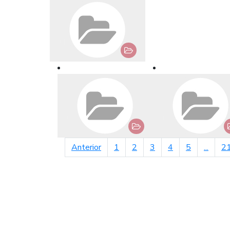
página anterior
Anterior
1
2
3
4
5
...
2