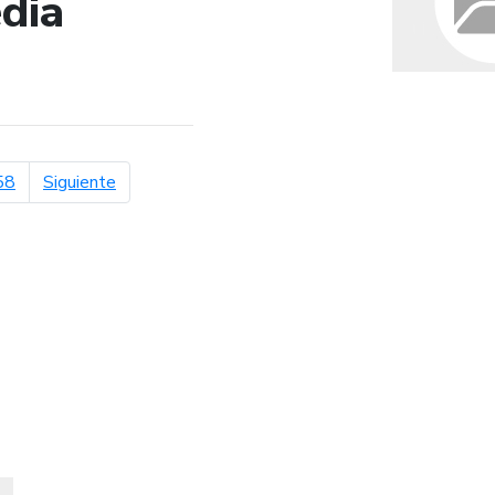
dia
de búsqueda
página siguiente
58
Siguiente