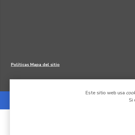
Políticas
Mapa del sitio
Este sitio web usa
coo
Si