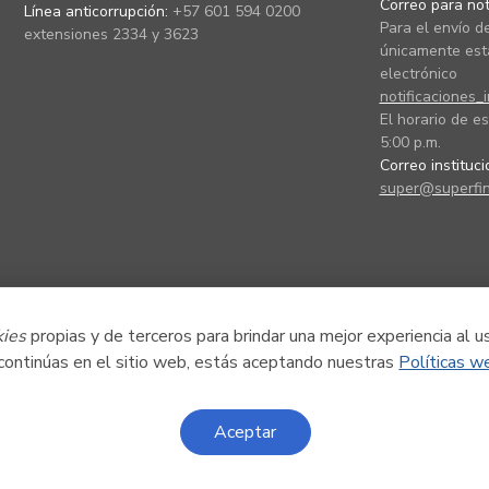
Correo para noti
Línea anticorrupción:
+57 601 594 0200
Para el envío de
extensiones 2334 y 3623
únicamente está
electrónico
notificaciones_
El horario de es
5:00 p.m.
Correo instituc
super@superfin
kies
propias y de terceros para brindar una mejor experiencia al u
 continúas en el sitio web, estás aceptando nuestras
Políticas w
Aceptar