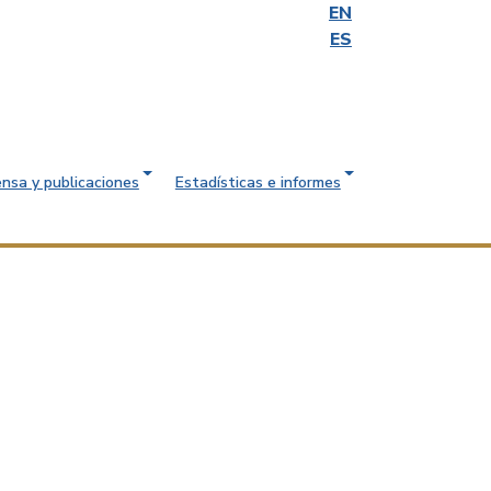
EN
ES
ensa y publicaciones
Estadísticas e informes