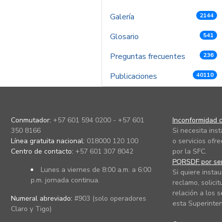
Galería
2144
Glosario
541
Preguntas frecuentes
236
Publicaciones
40110
Conmutador:
+57 601 594 0200 - +57 601
Inconformidad c
350 8166
Si necesita ins
Línea gratuita nacional:
018000 120 100
o servicios ofre
Centro de contacto:
+57 601 307 8042
por la SFC.
PQRSDF por ser
Lunes a viernes de 8:00 a.m. a 6:00
Si quiere instau
p.m. jornada continua.
reclamo, solicit
relación a los s
Numeral abreviado:
#903 (solo operadores
esta Superinten
Claro y Tigo)