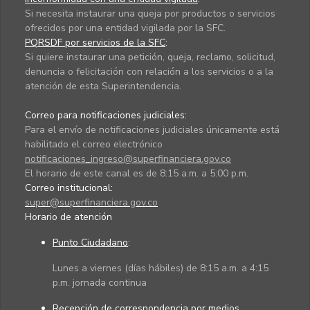
Si necesita instaurar una queja por productos o servicios
ofrecidos por una entidad vigilada por la SFC.
PQRSDF por servicios de la SFC
:
Si quiere instaurar una petición, queja, reclamo, solicitud,
denuncia o felicitación con relación a los servicios o a la
atención de esta Superintendencia.
Correo para notificaciones judiciales:
Para el envío de notificaciones judiciales únicamente está
habilitado el correo electrónico
notificaciones_ingreso@superfinanciera.gov.co
El horario de este canal es de 8:15 a.m. a 5:00 p.m.
Correo institucional:
super@superfinanciera.gov.co
Horario de atención
Punto Ciudadano
:
Lunes a viernes (días hábiles) de 8:15 a.m. a 4:15
p.m. jornada continua
Recepción de correspondencia por medios