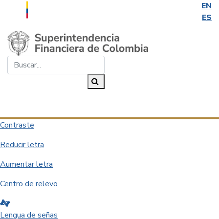
EN
ES
Saltar al contenido principal
Buscar...
Buscar
Desplegar navegación
Contraste
Reducir letra
Aumentar letra
Centro de relevo
Lengua de señas