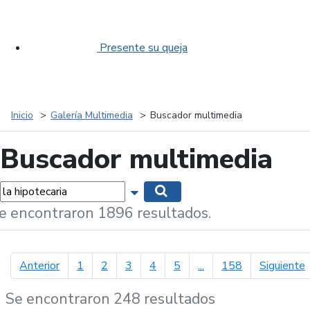
Presente su queja
Inicio
Galería Multimedia
Buscador multimedia
Buscador multimedia
labras...
Mostrar opciones de búsqueda
Buscar
e encontraron 1896 resultados.
página anterior
p
Anterior
1
2
3
4
5
...
158
Siguiente
Se encontraron 248 resultados