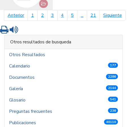
página anterior
pá
Anterior
1
2
3
4
5
...
21
Siguiente
Imprimir
Leer contenido
Otros resultados de busqueda
Otros Resultados
Calendario
177
Documentos
2286
Galería
2144
Glosario
541
Preguntas frecuentes
236
Publicaciones
40110