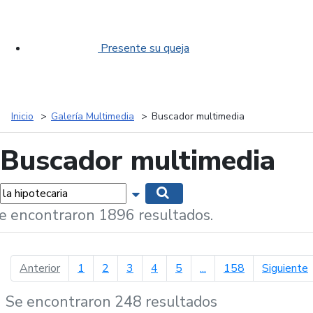
Presente su queja
Inicio
Galería Multimedia
Buscador multimedia
Buscador multimedia
labras...
Mostrar opciones de búsqueda
Buscar
e encontraron 1896 resultados.
página anterior
p
Anterior
1
2
3
4
5
...
158
Siguiente
Se encontraron 248 resultados