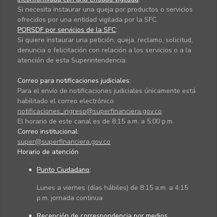
Si necesita instaurar una queja por productos o servicios
ofrecidos por una entidad vigilada por la SFC.
PQRSDF por servicios de la SFC
:
Si quiere instaurar una petición, queja, reclamo, solicitud,
denuncia o felicitación con relación a los servicios o a la
atención de esta Superintendencia.
Correo para notificaciones judiciales:
Para el envío de notificaciones judiciales únicamente está
habilitado el correo electrónico
notificaciones_ingreso@superfinanciera.gov.co
El horario de este canal es de 8:15 a.m. a 5:00 p.m.
Correo institucional:
super@superfinanciera.gov.co
Horario de atención
Punto Ciudadano
:
Lunes a viernes (días hábiles) de 8:15 a.m. a 4:15
p.m. jornada continua
Recepción de correspondencia por medios