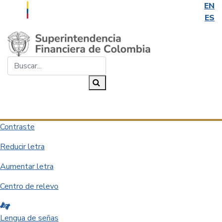
EN
ES
Saltar al contenido principal
Buscar...
Buscar
Desplegar navegación
Contraste
Reducir letra
Aumentar letra
Centro de relevo
Lengua de señas