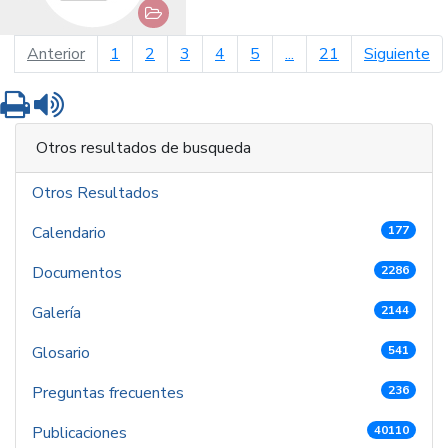
página anterior
pá
Anterior
1
2
3
4
5
...
21
Siguiente
Imprimir
Leer contenido
Otros resultados de busqueda
Otros Resultados
Calendario
177
Documentos
2286
Galería
2144
Glosario
541
Preguntas frecuentes
236
Publicaciones
40110