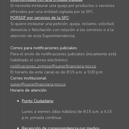
Si necesita instaurar una queja por productos o servicios
ofrecidos por una entidad vigilada por la SFC.
PQRSDF por servicios de la SFC
:
Si quiere instaurar una petición, queja, reclamo, solicitud,
denuncia o felicitación con relación a los servicios o a la
atención de esta Superintendencia.
Correo para notificaciones judiciales:
Para el envío de notificaciones judiciales únicamente está
habilitado el correo electrónico
notificaciones_ingreso@superfinanciera.gov.co
El horario de este canal es de 8:15 a.m. a 5:00 p.m.
Correo institucional:
super@superfinanciera.gov.co
Horario de atención
Punto Ciudadano
:
Lunes a viernes (días hábiles) de 8:15 a.m. a 4:15
p.m. jornada continua
Recepción de correspondencia por medios