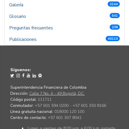
Galería
2144
Glosario
541
Preguntas frecuentes
236
Publicaciones
40110
Síguenos:
Superintendencia Financiera de Colombia
Dirección:
Calle 7 No. 4 - 49 Bogotá, D.C.
Código postal:
111711
Conmutador:
+57 601 594 0200 - +57 601 350 8166
Línea gratuita nacional:
018000 120 100
Centro de contacto:
+57 601 307 8042
Lunes a viernes de 8:00 a.m. a 6:00 p.m. jornada