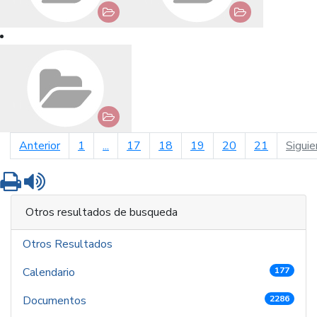
página anterior
Anterior
1
...
17
18
19
20
21
Siguie
Imprimir
Leer contenido
Otros resultados de busqueda
Otros Resultados
Calendario
177
Documentos
2286