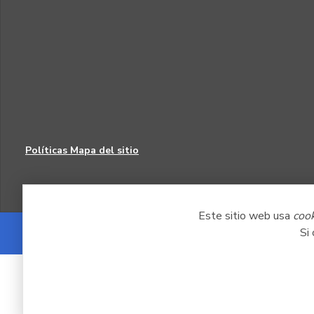
Políticas
Mapa del sitio
Este sitio web usa
coo
Si