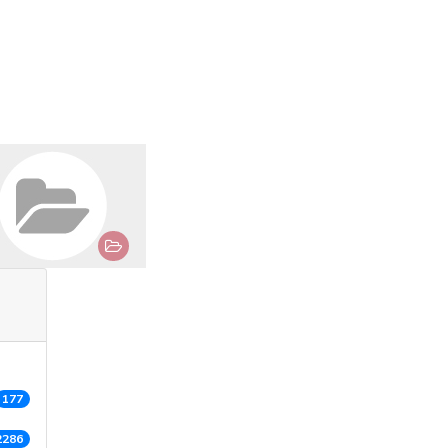
177
2286