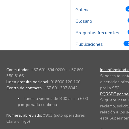
Galería
Glosario
Preguntas frecuentes
Publicaciones
4
Conmutador:
+57 601 594 0200 - +57 601
Inconformidad c
350 8166
Si necesita ins
Línea gratuita nacional:
018000 120 100
o servicios ofre
Centro de contacto:
+57 601 307 8042
por la SFC.
PQRSDF por ser
Lunes a viernes de 8:00 a.m. a 6:00
Si quiere instau
p.m. jornada continua.
reclamo, solicit
relación a los s
Numeral abreviado:
#903 (solo operadores
esta Superinten
Claro y Tigo)