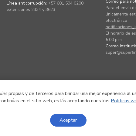
Correo para noti
Línea anticorrupción:
+57 601 594 0200
Para el envío de
extensiones 2334 y 3623
únicamente está
electrónico
notificaciones_
El horario de es
5:00 p.m.
Correo instituc
super@superfin
kies
propias y de terceros para brindar una mejor experiencia al u
 continúas en el sitio web, estás aceptando nuestras
Políticas w
Aceptar