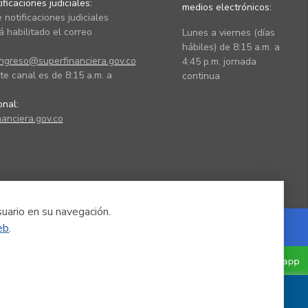
ficaciones judiciales:
medios electrónicos:
 notificaciones judiciales
 habilitado el correo
Lunes a viernes (días
hábiles) de 8:15 a.m. a
ingreso@superfinanciera.gov.co
4:45 p.m. jornada
te canal es de 8:15 a.m. a
continua
ional:
anciera.gov.co
suario en su navegación.
eb
.
Powered by Nexura