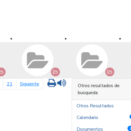
Imprimir
Leer contenido
página siguiente
21
Siguiente
Otros resultados de
busqueda
Otros Resultados
Calendario
Documentos