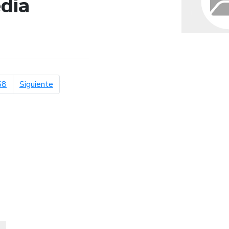
dia
de búsqueda
página siguiente
58
Siguiente