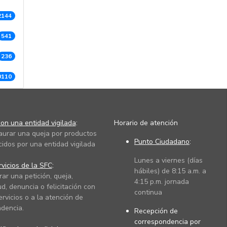
2144
541
236
0110
on una entidad vigilada
:
Horario de atención
taurar una queja por productos
Punto Ciudadano
:
cidos por una entidad vigilada
Lunes a viernes (días
vicios de la SFC
:
hábiles) de 8:15 a.m. a
rar una petición, queja,
4:15 p.m. jornada
ud, denuncia o felicitación con
continua
ervicios o a la atención de
dencia.
Recepción de
correspondencia por