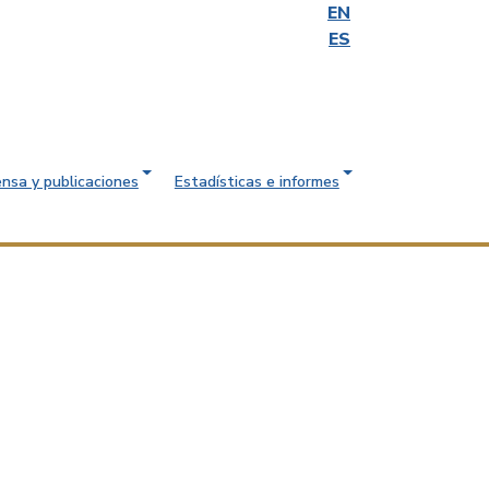
EN
ES
ensa y publicaciones
Estadísticas e informes