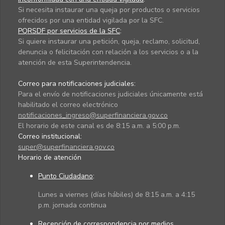
Si necesita instaurar una queja por productos o servicios
ofrecidos por una entidad vigilada por la SFC.
PQRSDF por servicios de la SFC
:
Si quiere instaurar una petición, queja, reclamo, solicitud,
denuncia o felicitación con relación a los servicios o a la
atención de esta Superintendencia.
Correo para notificaciones judiciales:
Para el envío de notificaciones judiciales únicamente está
habilitado el correo electrónico
notificaciones_ingreso@superfinanciera.gov.co
El horario de este canal es de 8:15 a.m. a 5:00 p.m.
Correo institucional:
super@superfinanciera.gov.co
Horario de atención
Punto Ciudadano
:
Lunes a viernes (días hábiles) de 8:15 a.m. a 4:15
p.m. jornada continua
Recepción de correspondencia por medios