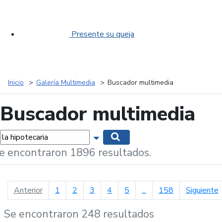
Presente su queja
Inicio
Galería Multimedia
Buscador multimedia
Buscador multimedia
labras...
Mostrar opciones de búsqueda
Buscar
e encontraron 1896 resultados.
página anterior
p
Anterior
1
2
3
4
5
...
158
Siguiente
Se encontraron 248 resultados