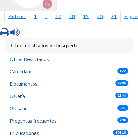
página anterior
Anterior
1
...
17
18
19
20
21
Siguie
Imprimir
Leer contenido
Otros resultados de busqueda
Otros Resultados
Calendario
177
Documentos
2286
Galería
2144
Glosario
541
Preguntas frecuentes
236
Publicaciones
40110