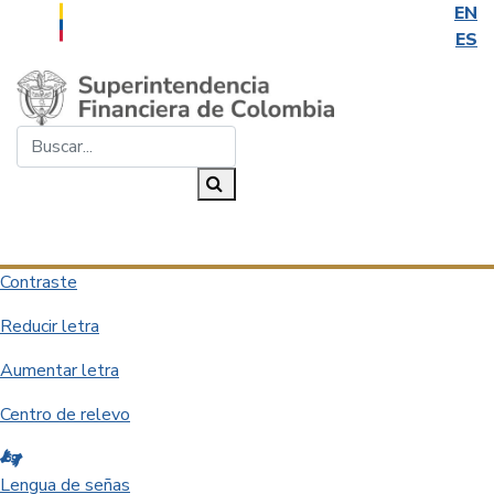
EN
ES
Saltar al contenido principal
Buscar...
Buscar
Desplegar navegación
Contraste
Reducir letra
Aumentar letra
Centro de relevo
Lengua de señas