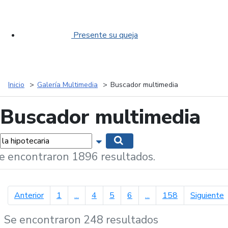
Presente su queja
Inicio
Galería Multimedia
Buscador multimedia
Buscador multimedia
labras...
Mostrar opciones de búsqueda
Buscar
e encontraron 1896 resultados.
página anterior
p
Anterior
1
...
4
5
6
...
158
Siguiente
Se encontraron 248 resultados