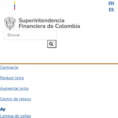
EN
ES
Saltar al contenido principal
Buscar...
Buscar
Desplegar navegación
Contraste
Reducir letra
Aumentar letra
Centro de relevo
Lengua de señas