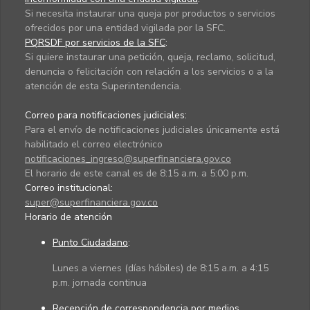
Si necesita instaurar una queja por productos o servicios
ofrecidos por una entidad vigilada por la SFC.
PQRSDF por servicios de la SFC
:
Si quiere instaurar una petición, queja, reclamo, solicitud,
denuncia o felicitación con relación a los servicios o a la
atención de esta Superintendencia.
Correo para notificaciones judiciales:
Para el envío de notificaciones judiciales únicamente está
habilitado el correo electrónico
notificaciones_ingreso@superfinanciera.gov.co
El horario de este canal es de 8:15 a.m. a 5:00 p.m.
Correo institucional:
super@superfinanciera.gov.co
Horario de atención
Punto Ciudadano
:
Lunes a viernes (días hábiles) de 8:15 a.m. a 4:15
p.m. jornada continua
Recepción de correspondencia por medios