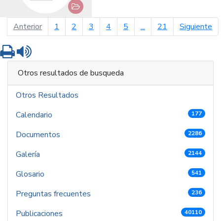
página anterior
pá
Anterior
1
2
3
4
5
...
21
Siguiente
Imprimir
Leer contenido
Otros resultados de busqueda
Otros Resultados
Calendario
177
Documentos
2286
Galería
2144
Glosario
541
Preguntas frecuentes
236
Publicaciones
40110